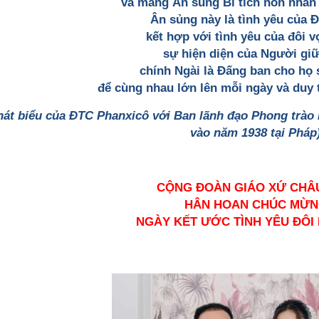
và mang Ân sủng Bí tích hôn nhân 
Ân sủng này là tình yêu của 
kết hợp với tình yêu của đôi 
sự hiện diện của Người giữ
chính Ngài là Đấng ban cho họ
để cùng nhau lớn lên mỗi ngày và duy t
hát biểu của ĐTC Phanxicô với Ban lãnh đạo Phong trào
vào năm 1938 tại Pháp
CỘNG ĐOÀN GIÁO XỨ CHÂ
HÂN HOAN CHÚC MỪ
NGÀY KẾT ƯỚC TÌNH YÊU ĐÔI