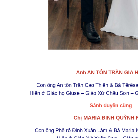
Anh
AN TÔN TRẦN GIA 
Con ông
An tôn Trần Cao Thiên
& Bà
Têrêsa
Hiện ở Giáo họ Giuse – Giáo Xứ Châu Sơn – 
Sánh duyên cùng
Chị MARIA
ĐINH QUỲNH 
Con ông
Phê rô Đinh Xuân Lâm
& Bà
Maria 