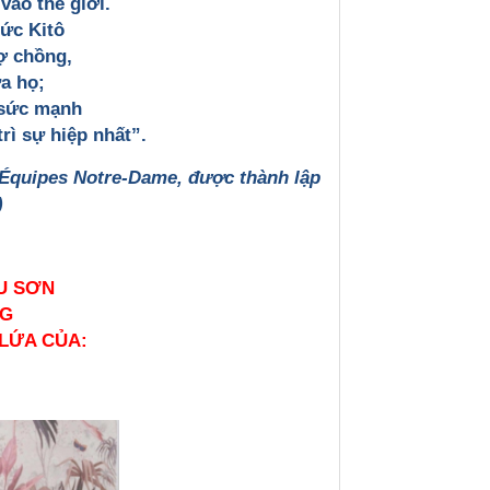
vào thế giới.
Đức Kitô
vợ chồng,
a họ;
 sức mạnh
rì sự hiệp nhất”.
 Équipes Notre-Dame, được thành lập
)
U SƠN
NG
 LỨA CỦA: