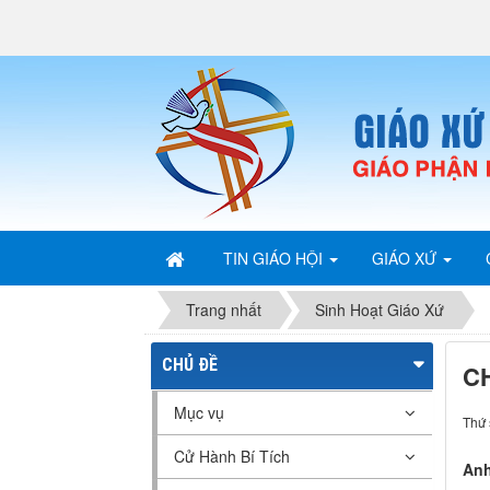
TIN GIÁO HỘI
GIÁO XỨ
Trang nhất
Sinh Hoạt Giáo Xứ
CHỦ ĐỀ
C
Mục vụ
Thứ 
Cử Hành Bí Tích
Anh