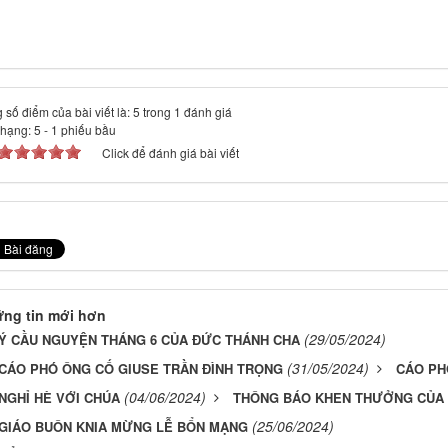
 số điểm của bài viết là: 5 trong 1 đánh giá
 hạng:
5
-
1
phiếu bầu
Click để đánh giá bài viết
ng tin mới hơn
(29/05/2024)
Ý CẦU NGUYỆN THÁNG 6 CỦA ĐỨC THÁNH CHA
(31/05/2024)
CÁO PHÓ ÔNG CỐ GIUSE TRẦN ĐÌNH TRỌNG
CÁO PH
(04/06/2024)
NGHỈ HÈ VỚI CHÚA
THÔNG BÁO KHEN THƯỞNG CỦA 
(25/06/2024)
GIÁO BUÔN KNIA MỪNG LỄ BỔN MẠNG