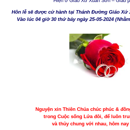
Hiện ở Giáo Xứ
Xuân
Sơn – Giáo 
Hôn lễ sẽ được cử hành tại Thánh Đường Giáo Xứ
Vào lúc 04 giờ 30 thứ
bảy
ngày 2
5
-05-2024 (Nhằ
Nguyện xin Thiên Chúa chúc phúc & đồn
trong Cuộc sống Lứa đôi, để luôn tru
và thủy chung với nhau, hôm nay 