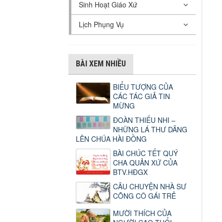
Sinh Hoạt Giáo Xứ
Lịch Phụng Vụ
BÀI XEM NHIỀU
BIỂU TƯỢNG CỦA
CÁC TÁC GIẢ TIN
MỪNG
ĐOÀN THIẾU NHI –
NHỮNG LÁ THƯ DÂNG
LÊN CHÚA HÀI ĐỒNG
BÀI CHÚC TẾT QUÝ
CHA QUẢN XỨ CỦA
BTV.HĐGX
CÂU CHUYỆN NHÀ SƯ
CÕNG CÔ GÁI TRẺ
MƯỜI THÍCH CỦA