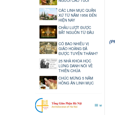
NGƯỜI CAO TUỔI
CÁC LINH MỤC QUẢN
XỨ TỪ NĂM 1956 ĐẾN
HIỆN NAY
CHẦU LƯỢT ĐƯỢC
BẮT NGUỒN TỪ ĐÂU
(P
CÓ BAO NHIÊU VỊ
GIÁO HOÀNG ĐÃ
ĐƯỢC TUYÊN THÁNH?
25 NHÀ KHOA HỌC
LỪNG DANH NÓI VỀ
THIÊN CHÚA
CHÚC MỪNG 5 NĂM
HỒNG ÂN LINH MỤC