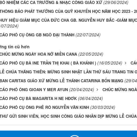
(29/06/2024)
BỔ NHIỆM CÁC CA TRƯỞNG & NHẠC CÔNG GIÁO XỨ
THÔNG BÁO PHÁT THƯỞNG CỦA QUỸ KHUYẾN HỌC NĂM HỌC 2023 - 2
HUY HIỆU GIÁM MỤC CỦA ĐỨC CHA GB. NGUYỄN HUY BẮC -GIÁM MỤ
/07/2024)
(22/07/2024)
CÁO PHÓ CỤ ÔNG GB NGÔ ĐẠI THÀNH
ng tin cũ hơn
(22/05/2024)
CHÚC MỪNG NGÀY HOA NỞ MIỀN CANA
(16/05/2024)
CÁO PHÓ CỤ BÀ INE TRẦN THỊ KHAI ( BÀ KHÁNH )
CÁ
LỄ CHÚA THĂNG THIÊN: MỪNG SINH NHẬT LẦN THỨ SÁU TRANG TIN 
(29/04
BAN CARITAS GIÁO XỨ MỪNG LỄ THÁNH CATARINA BỔN MẠNG
(20/04/2024)
CÁO PHÓ ÔNG GIOAN Y MER AYUN
CHÚC MỪNG NGÀ
(06/04/2024)
CÁO PHÓ CỤ BÀ MAGARITA H NE HĐƠK
(30/03/2024)
CÁO PHÓ CỤ ÔNG PHÊ RÔ NGUYỄN VĂN KINH
THƯ GỬI SINH VIÊN, HỌC SINH CÔNG GIÁO NHÂN DỊP MỪNG LỄ CHÚA