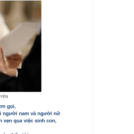
UYÊN
ơn gọi,
ới người nam và người nữ
n vẹn qua việc sinh con,