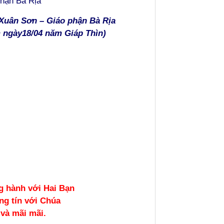
phận
Bà Rịa
Xuân
Sơn – Giáo phận B
à Rịa
m ngày1
8
/04 năm Giáp Thìn)
g hành với Hai Bạn
ng tín với Chúa
và mãi mãi.