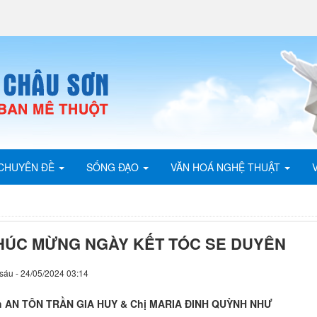
CHUYÊN ĐỀ
SỐNG ĐẠO
VĂN HOÁ NGHỆ THUẬT
HÚC MỪNG NGÀY KẾT TÓC SE DUYÊN
sáu - 24/05/2024 03:14
 AN TÔN TRẦN GIA HUY & Chị MARIA ĐINH QUỲNH NHƯ