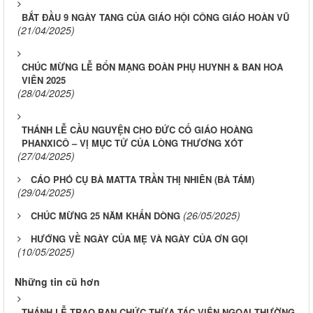
BẮT ĐẦU 9 NGÀY TANG CỦA GIÁO HỘI CÔNG GIÁO HOÀN VŨ
(21/04/2025)
CHÚC MỪNG LỄ BỔN MẠNG ĐOÀN PHỤ HUYNH & BAN HOA
VIÊN 2025
(28/04/2025)
THÁNH LỄ CẦU NGUYỆN CHO ĐỨC CỐ GIÁO HOÀNG
PHANXICÔ – VỊ MỤC TỬ CỦA LÒNG THƯƠNG XÓT
(27/04/2025)
CÁO PHÓ CỤ BÀ MATTA TRẦN THỊ NHIÊN (BÀ TÁM)
(29/04/2025)
(26/05/2025)
CHÚC MỪNG 25 NĂM KHẤN DÒNG
HƯỚNG VỀ NGÀY CỦA MẸ VÀ NGÀY CỦA ƠN GỌI
(10/05/2025)
Những tin cũ hơn
THÁNH LỄ TRAO BAN CHỨC THỪA TÁC VIÊN NGOẠI THƯỜNG