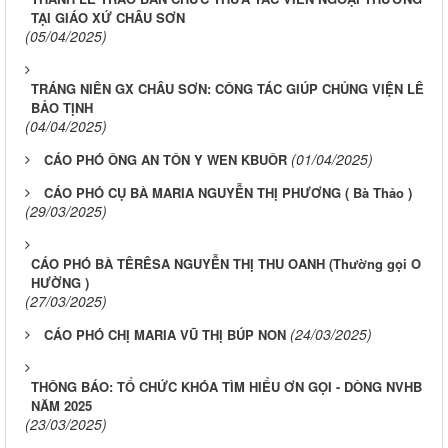
TẠI GIÁO XỨ CHÂU SƠN
(05/04/2025)
TRÁNG NIÊN GX CHÂU SƠN: CÔNG TÁC GIÚP CHỦNG VIỆN LÊ
BẢO TỊNH
(04/04/2025)
(01/04/2025)
CÁO PHÓ ÔNG AN TÔN Y WEN KBUÔR
CÁO PHÓ CỤ BÀ MARIA NGUYỄN THỊ PHƯƠNG ( Bà Thảo )
(29/03/2025)
CÁO PHÓ BÀ TÊRÊSA NGUYỄN THỊ THU OANH (Thường gọi O
HƯỜNG )
(27/03/2025)
(24/03/2025)
CÁO PHÓ CHỊ MARIA VŨ THỊ BÚP NON
THÔNG BÁO: TỔ CHỨC KHÓA TÌM HIỂU ƠN GỌI - DÒNG NVHB
NĂM 2025
(23/03/2025)