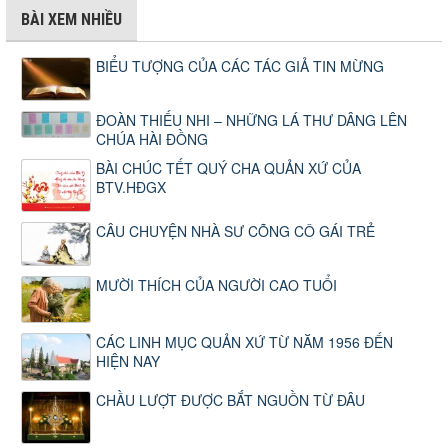
BÀI XEM NHIỀU
BIỂU TƯỢNG CỦA CÁC TÁC GIẢ TIN MỪNG
ĐOÀN THIẾU NHI – NHỮNG LÁ THƯ DÂNG LÊN
CHÚA HÀI ĐỒNG
BÀI CHÚC TẾT QUÝ CHA QUẢN XỨ CỦA
BTV.HĐGX
CÂU CHUYỆN NHÀ SƯ CÕNG CÔ GÁI TRẺ
MƯỜI THÍCH CỦA NGƯỜI CAO TUỔI
CÁC LINH MỤC QUẢN XỨ TỪ NĂM 1956 ĐẾN
HIỆN NAY
CHẦU LƯỢT ĐƯỢC BẮT NGUỒN TỪ ĐÂU