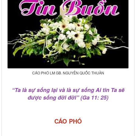
CÁO PHÓ LM GB. NGUYỄN QUỐC THUẦN
“Ta là sự sống lại và là sự sống Ai tin Ta sẽ
được sống đời đời” (Ga 11: 25)
CÁO PHÓ