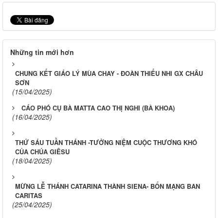
Những tin mới hơn
​​​​​​​CHUNG KẾT GIÁO LÝ MÙA CHAY - ĐOÀN THIẾU NHI GX CHÂU
SƠN
(15/04/2025)
CÁO PHÓ CỤ BÀ MATTA CAO THỊ NGHI (BÀ KHOA)
(16/04/2025)
THỨ SÁU TUẦN THÁNH -TƯỞNG NIỆM CUỘC THƯƠNG KHÓ
CỦA CHÚA GIÊSU
(18/04/2025)
MỪNG LỄ THÁNH CATARINA THÀNH SIENA- BỔN MẠNG BAN
CARITAS
(25/04/2025)