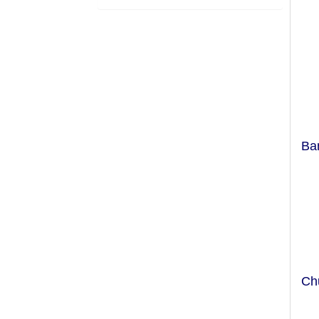
Ba
Ch