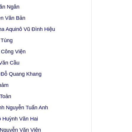
Văn Ngân
ễn Văn Bản
ma Aquinô Vũ Đình Hiệu
 Tùng
 Công Viện
 Văn Cầu
e Đỗ Quang Khang
Khảm
 Toản
inh Nguyễn Tuấn Anh
ô Huỳnh Văn Hai
ô Nguyễn Văn Viên