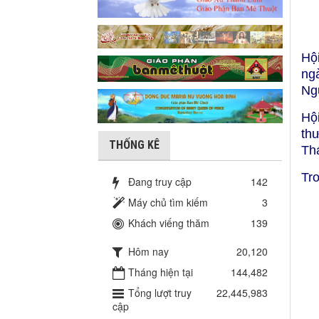
Hộ
ng
Ng
Hộ
thư
THỐNG KÊ
Th
Tro
Đang truy cập
142
Máy chủ tìm kiếm
3
Khách viếng thăm
139
Hôm nay
20,120
Tháng hiện tại
144,482
Tổng lượt truy
22,445,983
cập