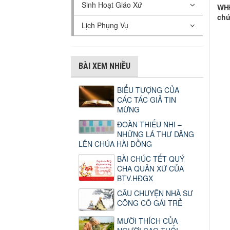
Sinh Hoạt Giáo Xứ
WHĐ
chứ
Lịch Phụng Vụ
BÀI XEM NHIỀU
BIỂU TƯỢNG CỦA
CÁC TÁC GIẢ TIN
MỪNG
ĐOÀN THIẾU NHI –
NHỮNG LÁ THƯ DÂNG
LÊN CHÚA HÀI ĐỒNG
BÀI CHÚC TẾT QUÝ
CHA QUẢN XỨ CỦA
BTV.HĐGX
CÂU CHUYỆN NHÀ SƯ
CÕNG CÔ GÁI TRẺ
MƯỜI THÍCH CỦA