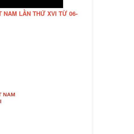
T NAM LẦN THỨ XVI TỪ 06-
T NAM
I