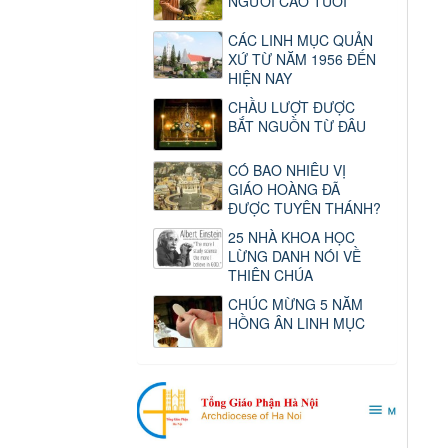
NGƯỜI CAO TUỔI
CÁC LINH MỤC QUẢN
XỨ TỪ NĂM 1956 ĐẾN
HIỆN NAY
CHẦU LƯỢT ĐƯỢC
BẮT NGUỒN TỪ ĐÂU
CÓ BAO NHIÊU VỊ
GIÁO HOÀNG ĐÃ
ĐƯỢC TUYÊN THÁNH?
25 NHÀ KHOA HỌC
LỪNG DANH NÓI VỀ
THIÊN CHÚA
CHÚC MỪNG 5 NĂM
HỒNG ÂN LINH MỤC