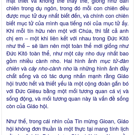
mật thiết và không thể thay thế, giống như đàn
chiên trong dụ ngôn, trong đó mỗi con chiên đều
được mục tử duy nhất biết đến, và chính con chiên
biết mục tử của mình qua tiếng nói của mục tử ấy.
Khi mỗi tín hữu nên một với Chúa, thì tất cả anh
chị em – một khi liên kết với nhau trong Đức Kitô
như thế – sẽ làm nên một toàn thể mới giống như
Đức Kitô toàn thể, như một cây nho duy nhất bao
gồm nhiều cành nho. Hai hình ảnh
mục tử-đàn
và
là những hình ảnh đầy
chiên
cây nho-cành nho
chất sống và có tác dụng nhấn mạnh rằng Giáo
hội trước hết và thiết yếu là một cộng đoàn gắn bó
với Đức Giêsu bằng một mối tương quan cá vị và
sống động, và mối tương quan này là vấn đề sống
còn của Giáo hội.
Như thế, trong cái nhìn của Tin mừng Gioan, Giáo
hội không đơn thuần là một thực tại mang tính lịch