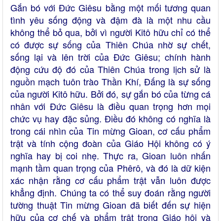
Gắn bó với Đức Giêsu bằng một mối tương quan
tình yêu sống động và đậm đà là một nhu cầu
không thể bỏ qua, bởi vì người Kitô hữu chỉ có thể
có được sự sống của Thiên Chúa nhờ sự chết,
sống lại và lên trời của Đức Giêsu; chính hành
động cứu độ đó của Thiên Chúa trong lịch sử là
nguồn mạch tuôn trào Thần Khí, Đấng là sự sống
của người Kitô hữu. Bởi đó, sự gắn bó của từng cá
nhân với Đức Giêsu là điều quan trọng hơn mọi
chức vụ hay đặc sủng. Điều đó không có nghĩa là
trong cái nhìn của Tin mừng Gioan, cơ cấu phẩm
trật và tính cộng đoàn của Giáo Hội không có ý
nghĩa hay bị coi nhẹ. Thực ra, Gioan luôn nhấn
mạnh tầm quan trọng của Phêrô, và đó là dữ kiện
xác nhận rằng cơ cấu phẩm trật vẫn luôn được
khẳng định. Chúng ta có thể suy đoán rằng người
tường thuật Tin mừng Gioan đã biết đến sự hiện
hữu của cơ chế và phẩm trật trong Giáo hội và