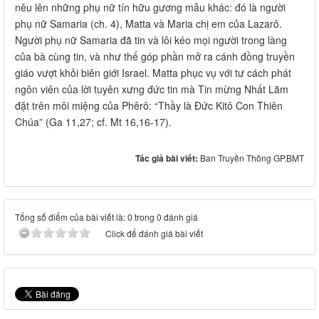
nêu lên những phụ nữ tín hữu gương mẫu khác: đó là người
phụ nữ Samaria (ch. 4), Matta và Maria chị em của Lazarô.
Người phụ nữ Samaria đã tin và lôi kéo mọi người trong làng
của bà cùng tin, và như thế góp phần mở ra cánh đồng truyền
giáo vượt khỏi biên giới Israel. Matta phục vụ với tư cách phát
ngôn viên của lời tuyên xưng đức tin mà Tin mừng Nhất Lãm
đặt trên môi miệng của Phêrô: “Thầy là Đức Kitô Con Thiên
Chúa” (Ga 11,27; cf. Mt 16,16-17).
Tác giả bài viết:
Ban Truyền Thông GP.BMT
Tổng số điểm của bài viết là: 0 trong 0 đánh giá
Click để đánh giá bài viết