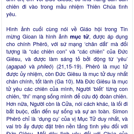
chiên đi vào trong mầu nhiệm Thiên Chúa tình
yêu.
Hình ảnh cuối cùng nói về Giáo hội trong Tin
mừng Gioan là hình ảnh
, được áp dụng
mục tử
cho chính Phêrô, với sứ mạng ‘chăn dắt’ mà đối
tượng là “các chiên con” và “các chiên” của Đức
Giêsu, và được làm sáng tỏ bởi động từ ‘yêu’
(
và
) (21,15-19). Phêrô là mục tử
agapaô
phileô
được ủy nhiệm, còn Đức Giêsu là mục tử duy nhất
chân chính, tốt lành (Ga 10). Mà Đức Giêsu là mục
tử yêu các chiên của mình, Người ‘biết’ từng con
chiên, ‘thí’ mạng sống mình để cứu độ đoàn chiên.
Hơn nữa, Người còn là Cửa, nói cách khác, là lối đi
bắt buộc, dẫn đến sự sống và sự an toàn. Simon
Phêrô chỉ là ‘dụng cụ’ của vị Mục Tử duy nhất, và
vai trò ấy được đặt trên nền tảng tình yêu đối với
Đức Giêsu. Mối dây tình yêu đối với Chúa của