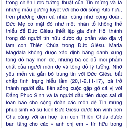
trong chiến lược tường thuật của Tin mừng và là
những mẫu gương tuyệt vời cho đời sống Kitô hữu,
trên phương diện cá nhân cũng như cộng đoàn.
Đức Mẹ có mặt đó như một nhân tố không thể
thiếu để Đức Giêsu thiết lập gia đình Hội thánh
trong đó người tín hữu được dự phần vào địa vị
làm con Thiên Chúa trong Đức Giêsu. Maria
Magđala không được xác định bằng danh xưng
tông đồ hay môn đệ, nhưng bà có đủ mọi phẩm
chất của người môn đệ và tông đồ lý tưởng. Nhờ
yêu mến và gắn bó trung tin với Đức Giêsu bất
chấp tình trạng hiểu lầm (20,1-2.11-17), bà trở
thành người đầu tiên sống cuộc gặp gỡ cá vị với
Đấng Phục Sinh và là người đầu tiên được sai đi
loan báo cho cộng đoàn các môn đệ Tin mừng
phục sinh và sự kiện Đức Giêsu được tôn vinh bên
Cha cùng với ân huệ làm con Thiên Chúa được
ban tặng cho các « anh chị em » tín hữu trong