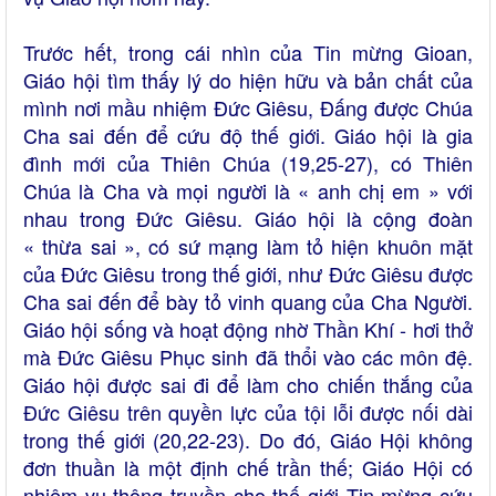
Trước hết, trong cái nhìn của Tin mừng Gioan,
Giáo hội tìm thấy lý do hiện hữu và bản chất của
mình nơi mầu nhiệm Đức Giêsu, Đấng được Chúa
Cha sai đến để cứu độ thế giới. Giáo hội là gia
đình mới của Thiên Chúa (19,25-27), có Thiên
Chúa là Cha và mọi người là « anh chị em » với
nhau trong Đức Giêsu. Giáo hội là cộng đoàn
« thừa sai », có sứ mạng làm tỏ hiện khuôn mặt
của Đức Giêsu trong thế giới, như Đức Giêsu được
Cha sai đến để bày tỏ vinh quang của Cha Người.
Giáo hội sống và hoạt động nhờ Thần Khí - hơi thở
mà Đức Giêsu Phục sinh đã thổi vào các môn đệ.
Giáo hội được sai đi để làm cho chiến thắng của
Đức Giêsu trên quyền lực của tội lỗi được nối dài
trong thế giới (20,22-23). Do đó, Giáo Hội không
đơn thuần là một định chế trần thế; Giáo Hội có
nhiệm vụ thông truyền cho thế giới Tin mừng cứu