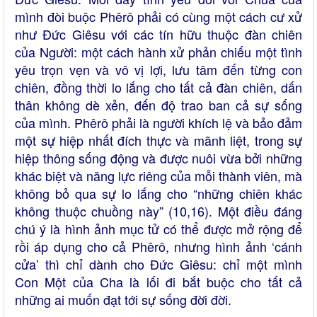
mình đòi buộc Phêrô phải có cùng một cách cư xử
như Đức Giêsu với các tín hữu thuộc đàn chiên
của Người: một cách hành xử phản chiếu một tình
yêu trọn vẹn và vô vị lợi, lưu tâm đến từng con
chiên, đồng thời lo lắng cho tất cả đàn chiên, dấn
thân không dè xẻn, đến độ trao ban cả sự sống
của mình. Phêrô phải là người khích lệ và bảo đảm
một sự hiệp nhất đích thực và mãnh liệt, trong sự
hiệp thông sống động và được nuôi vừa bởi những
khác biệt và năng lực riêng của mỗi thành viên, mà
không bỏ qua sự lo lắng cho “những chiên khác
không thuộc chuồng này” (10,16). Một điều đáng
chú ý là hình ảnh mục tử có thể được mở rộng để
rồi áp dụng cho cả Phêrô, nhưng hình ảnh ‘cánh
cửa’ thì chỉ dành cho Đức Giêsu: chỉ một mình
Con Một của Cha là lối đi bắt buộc cho tất cả
những ai muốn đạt tới sự sống đời đời.