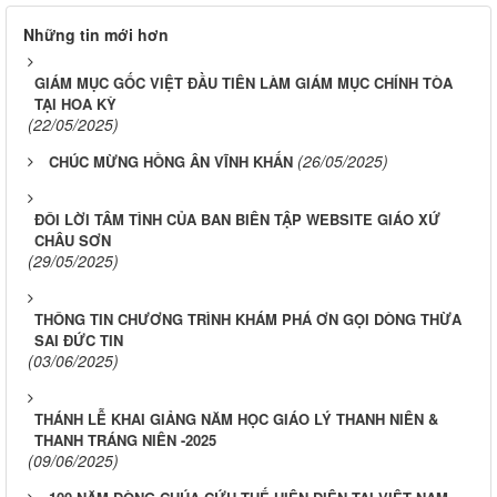
Những tin mới hơn
GIÁM MỤC GỐC VIỆT ĐẦU TIÊN LÀM GIÁM MỤC CHÍNH TÒA
TẠI HOA KỲ
(22/05/2025)
(26/05/2025)
CHÚC MỪNG HỒNG ÂN VĨNH KHẤN
ĐÔI LỜI TÂM TÌNH CỦA BAN BIÊN TẬP WEBSITE GIÁO XỨ
CHÂU SƠN
(29/05/2025)
THÔNG TIN CHƯƠNG TRÌNH KHÁM PHÁ ƠN GỌI DÒNG THỪA
SAI ĐỨC TIN
(03/06/2025)
THÁNH LỄ KHAI GIẢNG NĂM HỌC GIÁO LÝ THANH NIÊN &
THANH TRÁNG NIÊN -2025
(09/06/2025)