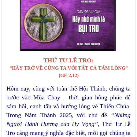
THỨ TƯ LỄ TRO:
“HÃY TRỞ VỀ CÙNG TA VỚI TẤT CẢ TẤM LÒNG”
(GE 2,12)
Hôm nay, cùng với toàn thể Hội Thánh, chúng ta
bước vào Mùa Chay – thời gian hồng phúc để
sám hối, canh tân và hướng lòng về Thiên Chúa.
Trong Năm Thánh 2025, với chủ đề
“Những
Người Hành Hương của Hy Vọng”
, Thứ Tư Lễ
Tro càng mang ý nghĩa đặc biệt, mời gọi chúng ta