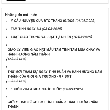
Những tin mới hơn
(06/03/2025)
Ý CẦU NGUYỆN CỦA ĐTC THÁNG 03/2025
(08/03/2025)
TÂM TÌNH NGÀY 8/3
(10/03/2025)
LUẬT GIAO THÔNG VÀ LUẬT TỰ NHIÊN
GIÁO LÝ VIÊN GIÁO HẠT MẪU TÂM TĨNH TÂM MÙA CHAY VÀ
HÀNH HƯƠNG NĂM THÁNH
(15/03/2025)
THƯ MỜI THAM DỰ NGÀY TĨNH HUẤN VÀ HÀNH HƯƠNG NĂM
THÁNH CỦA GIỚI GIA TRƯỞNG - GP BMT
(22/03/2025)
(28/03/2025)
“BUÔN VUA & MUA NƯỚC TRỜI”
GIỚI Y - BÁC SĨ GP BMT TĨNH HUẤN & HÀNH HƯƠNG NĂM
THÁNH