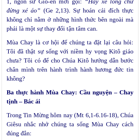
1, ngôn sứ Giô-en mời gọi:
“Hãy xé lòng chứ
đừng xé áo”
(Ge 2,13). Sự hoán cải đích thực
không chỉ nằm ở những hình thức bên ngoài mà
phải là một sự thay đổi tận tâm can.
Mùa Chay là cơ hội để chúng ta đặt lại câu hỏi:
Tôi đã thật sự sống với niềm hy vọng Kitô giáo
chưa? Tôi có để cho Chúa Kitô hướng dẫn bước
chân mình trên hành trình hành hương đức tin
không?
Ba thực hành Mùa Chay: Cầu nguyện – Chay
tịnh – Bác ái
Trong Tin Mừng hôm nay (Mt 6,1-6.16-18), Chúa
Giêsu nhắc nhở chúng ta sống Mùa Chay cách
đúng đắn: