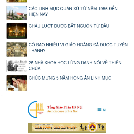
CÁC LINH MỤC QUẢN XỨ TỪ NĂM 1956 ĐẾN
HIỆN NAY
CHẦU LƯỢT ĐƯỢC BẮT NGUỒN TỪ ĐÂU
CÓ BAO NHIÊU VỊ GIÁO HOÀNG ĐÃ ĐƯỢC TUYÊN
THÁNH?
25 NHÀ KHOA HỌC LỪNG DANH NÓI VỀ THIÊN
CHÚA
CHÚC MỪNG 5 NĂM HỒNG ÂN LINH MỤC