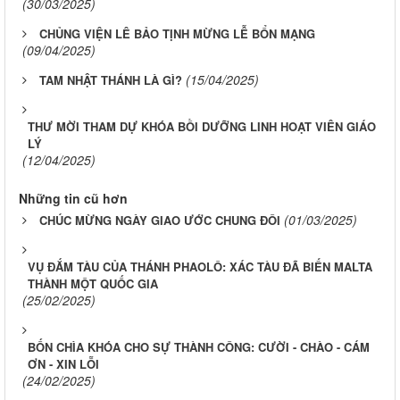
(30/03/2025)
CHỦNG VIỆN LÊ BẢO TỊNH MỪNG LỄ BỔN MẠNG
(09/04/2025)
(15/04/2025)
TAM NHẬT THÁNH LÀ GÌ?
THƯ MỜI​​​​​​​ THAM DỰ KHÓA BỒI DƯỠNG LINH HOẠT VIÊN GIÁO
LÝ
(12/04/2025)
Những tin cũ hơn
(01/03/2025)
CHÚC MỪNG NGÀY GIAO ƯỚC CHUNG ĐÔI
VỤ ĐẮM TÀU CỦA THÁNH PHAOLÔ: XÁC TÀU ĐÃ BIẾN MALTA
THÀNH MỘT QUỐC GIA
(25/02/2025)
BỐN CHÌA KHÓA CHO SỰ THÀNH CÔNG: CƯỜI - CHÀO - CÁM
ƠN - XIN LỖI
(24/02/2025)