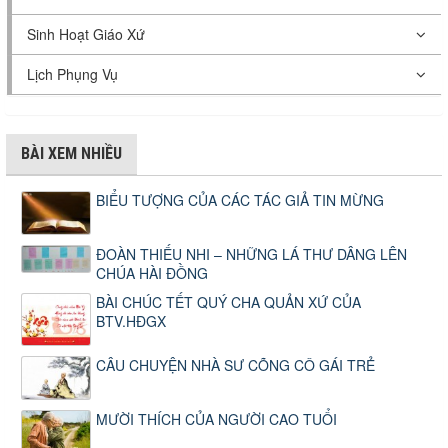
Sinh Hoạt Giáo Xứ
Lịch Phụng Vụ
BÀI XEM NHIỀU
BIỂU TƯỢNG CỦA CÁC TÁC GIẢ TIN MỪNG
ĐOÀN THIẾU NHI – NHỮNG LÁ THƯ DÂNG LÊN
CHÚA HÀI ĐỒNG
BÀI CHÚC TẾT QUÝ CHA QUẢN XỨ CỦA
BTV.HĐGX
CÂU CHUYỆN NHÀ SƯ CÕNG CÔ GÁI TRẺ
MƯỜI THÍCH CỦA NGƯỜI CAO TUỔI