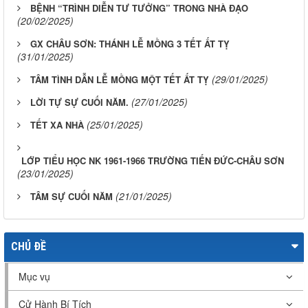
BỆNH “TRÌNH DIỄN TƯ TƯỞNG” TRONG NHÀ ĐẠO
(20/02/2025)
GX CHÂU SƠN: THÁNH LỄ MỒNG 3 TẾT ẤT TỴ
(31/01/2025)
(29/01/2025)
TÂM TÌNH DẪN LỄ MỒNG MỘT TẾT ẤT TỴ
(27/01/2025)
LỜI TỰ SỰ CUỐI NĂM.
(25/01/2025)
TẾT XA NHÀ
LỚP TIỂU HỌC NK 1961-1966 TRƯỜNG TIẾN ĐỨC-CHÂU SƠN
(23/01/2025)
(21/01/2025)
TÂM SỰ CUỐI NĂM
CHỦ ĐỀ
Mục vụ
Cử Hành Bí Tích