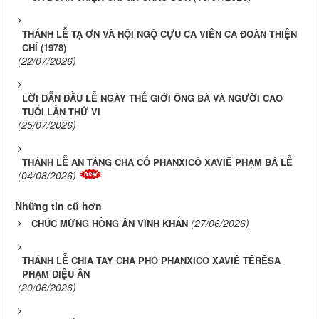
THÁNH LỄ TẠ ƠN VÀ HỘI NGỘ CỰU CA VIÊN CA ĐOÀN THIỆN
CHÍ (1978)
(22/07/2026)
LỜI DẪN ĐẦU LỄ NGÀY THẾ GIỚI ÔNG BÀ VÀ NGƯỜI CAO
TUỔI LẦN THỨ VI
(25/07/2026)
THÁNH LỄ AN TÁNG CHA CỐ PHANXICÔ XAVIÊ PHẠM BÁ LỄ
(04/08/2026)
Những tin cũ hơn
(27/06/2026)
CHÚC MỪNG HỒNG ÂN VĨNH KHẤN
THÁNH LỄ CHIA TAY CHA PHÓ PHANXICÔ XAVIÊ TÊRÊSA
PHẠM DIỆU ÂN
(20/06/2026)