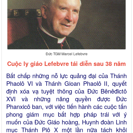
Đức TGM Marcel Lefebvre
Cuộc ly giáo Lefebvre tái diễn sau 38 năm
Bất chấp những nỗ lực quảng đại của Thánh
Phaolô VI và Thánh Gioan Phaolô II, quyết
định xóa vạ tuyệt thông của Đức Bênêđictô
XVI và những năng quyền được Đức
Phanxicô ban, với việc tiến hành các cuộc tấn
phong giám mục bất hợp pháp trái với ý
muốn của Đức Giáo hoàng, Huynh đoàn Linh
mục Thánh Piô X một lần nữa tách khỏi