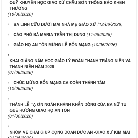
QUỸ KHUYẾN HỌC GIÁO XỨ CHÂU SƠN THÔNG BÁO KHEN
THƯỞNG
(18/06/2026)
(12/06/2026)
BA LINH CỮU DƯỚI MÁI NHÀ MẸ GIÁO XỨ
(11/06/2026)
CÁO PHÓ BÀ MARIA TRẦN THỊ DUNG
(10/06/2026)
GIÁO HỌ AN TÔN MỪNG LỄ BỔN MẠNG
KHAI GIẢNG NĂM HỌC GIÁO LÝ ĐOÀN THANH TRÁNG NIÊN VÀ
THANH NIÊN NĂM 2026
(07/06/2026)
CHÚC MỪNG BỔN MẠNG CA ĐOÀN THÁNH TÂM
(10/06/2026)
THÁNH LỄ TẠ ƠN NGÂN KHÁNH KHẤN DÒNG CỦA BA NỮ TU
QUÊ HƯƠNG GIÁO HỌ AN TÔN
(01/06/2026)
NHÓM VE CHAI GIÚP CỘNG ĐOÀN ĐỨC ÂN -GIÁO XỨ KIM MAI
(31/05/2026)