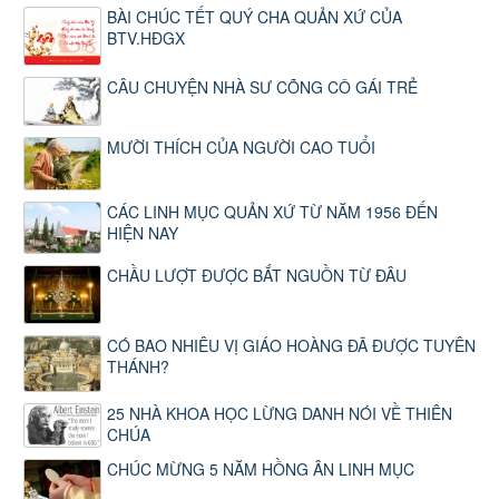
BÀI CHÚC TẾT QUÝ CHA QUẢN XỨ CỦA
BTV.HĐGX
CÂU CHUYỆN NHÀ SƯ CÕNG CÔ GÁI TRẺ
MƯỜI THÍCH CỦA NGƯỜI CAO TUỔI
CÁC LINH MỤC QUẢN XỨ TỪ NĂM 1956 ĐẾN
HIỆN NAY
CHẦU LƯỢT ĐƯỢC BẮT NGUỒN TỪ ĐÂU
CÓ BAO NHIÊU VỊ GIÁO HOÀNG ĐÃ ĐƯỢC TUYÊN
THÁNH?
25 NHÀ KHOA HỌC LỪNG DANH NÓI VỀ THIÊN
CHÚA
CHÚC MỪNG 5 NĂM HỒNG ÂN LINH MỤC