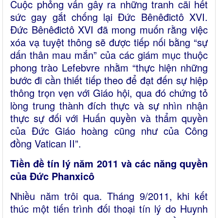
Cuộc phỏng vấn gây ra những tranh cãi hết
sức gay gắt chống lại Đức Bênêđictô XVI.
Đức Bênêđictô XVI đã mong muốn rằng việc
xóa vạ tuyệt thông sẽ được tiếp nối bằng “sự
dấn thân mau mắn” của các giám mục thuộc
phong trào Lefebvre nhằm “thực hiện những
bước đi cần thiết tiếp theo để đạt đến sự hiệp
thông trọn vẹn với Giáo hội, qua đó chứng tỏ
lòng trung thành đích thực và sự nhìn nhận
thực sự đối với Huấn quyền và thẩm quyền
của Đức Giáo hoàng cũng như của Công
đồng Vatican II”.
Tiền đề tín lý năm 2011 và các năng quyền
của Đức Phanxicô
Nhiều năm trôi qua. Tháng 9/2011, khi kết
thúc một tiến trình đối thoại tín lý do Huynh