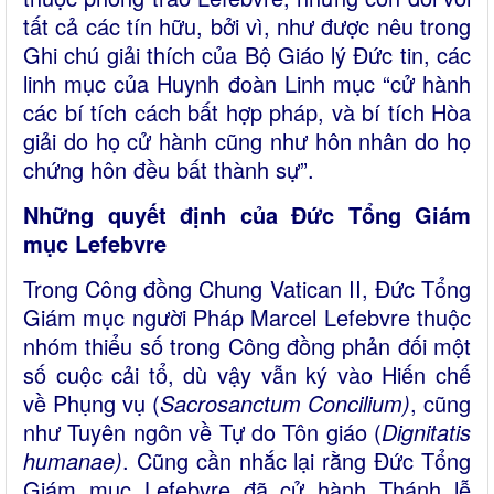
tất cả các tín hữu, bởi vì, như được nêu trong
Ghi chú giải thích của Bộ Giáo lý Đức tin, các
linh mục của Huynh đoàn Linh mục “cử hành
các bí tích cách bất hợp pháp, và bí tích Hòa
giải do họ cử hành cũng như hôn nhân do họ
chứng hôn đều bất thành sự”.
Những quyết định của Đức Tổng Giám
mục Lefebvre
Trong Công đồng Chung Vatican II, Đức Tổng
Giám mục người Pháp Marcel Lefebvre thuộc
nhóm thiểu số trong Công đồng phản đối một
số cuộc cải tổ, dù vậy vẫn ký vào Hiến chế
về Phụng vụ (
Sacrosanctum Concilium)
, cũng
như Tuyên ngôn về Tự do Tôn giáo (
Dignitatis
humanae)
. Cũng cần nhắc lại rằng Đức Tổng
Giám mục Lefebvre đã cử hành Thánh lễ