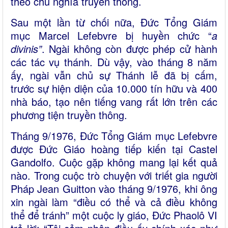
theo chủ nghĩa truyền thống.
Sau một lần từ chối nữa, Đức Tổng Giám
mục Marcel Lefebvre bị huyền chức “
a
divinis”
. Ngài không còn được phép cử hành
các tác vụ thánh. Dù vậy, vào tháng 8 năm
ấy, ngài vẫn chủ sự Thánh lễ đã bị cấm,
trước sự hiện diện của 10.000 tín hữu và 400
nhà báo, tạo nên tiếng vang rất lớn trên các
phương tiện truyền thông.
Tháng 9/1976, Đức Tổng Giám mục Lefebvre
được Đức Giáo hoàng tiếp kiến tại Castel
Gandolfo. Cuộc gặp không mang lại kết quả
nào. Trong cuộc trò chuyện với triết gia người
Pháp Jean Guitton vào tháng 9/1976, khi ông
xin ngài làm “điều có thể và cả điều không
thể để tránh” một cuộc ly giáo, Đức Phaolô VI