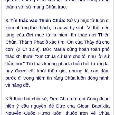
thành với sứ mạng Chúa trao.
3.
Tín thác vào Thiên Chúa:
Sứ vụ mục tử luôn đi
kèm những thử thách, lo âu và hy sinh. Vì thế, nền
tảng của đời mục tử là niềm tín thác nơi Thiên
Chúa. Thánh Phaolô xác tín: "Ơn của Thầy đủ cho
con" (2 Cr 12,9). Đức Maria cũng hoàn toàn phó
thác khi thưa: "Xin Chúa cứ làm cho tôi như lời sứ
thần nói." Tín thác không phải là hiểu hết tương lai
hay được cất khỏi thập giá, nhưng là can đảm
bước đi trong niềm tin rằng Chúa luôn đồng hành
và nâng đỡ.
Kết thúc bài chia sẻ, Đức Cha mời gọi Cộng đoàn
hiệp ý cầu nguyện để Đức cha Gioan Baotixita
Nguyễn Quốc Hưng luôn: thuộc trọn về Chúa