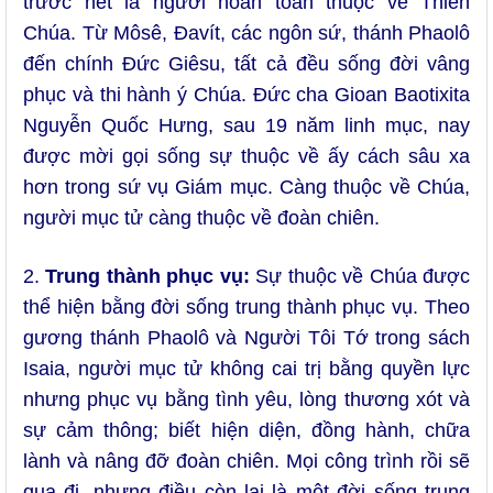
trước hết là người hoàn toàn thuộc về Thiên
Chúa. Từ Môsê, Đavít, các ngôn sứ, thánh Phaolô
đến chính Đức Giêsu, tất cả đều sống đời vâng
phục và thi hành ý Chúa. Đức cha Gioan Baotixita
Nguyễn Quốc Hưng, sau 19 năm linh mục, nay
được mời gọi sống sự thuộc về ấy cách sâu xa
hơn trong sứ vụ Giám mục. Càng thuộc về Chúa,
người mục tử càng thuộc về đoàn chiên.
2.
Trung thành phục vụ:
Sự thuộc về Chúa được
thể hiện bằng đời sống trung thành phục vụ. Theo
gương thánh Phaolô và Người Tôi Tớ trong sách
Isaia, người mục tử không cai trị bằng quyền lực
nhưng phục vụ bằng tình yêu, lòng thương xót và
sự cảm thông; biết hiện diện, đồng hành, chữa
lành và nâng đỡ đoàn chiên. Mọi công trình rồi sẽ
qua đi, nhưng điều còn lại là một đời sống trung