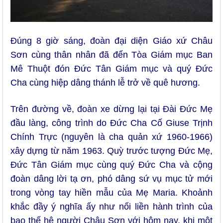
Đúng 8 giờ sáng, đoàn đại diện Giáo xứ Châu
Sơn cùng thân nhân đã đến Tòa Giám mục Ban
Mê Thuột đón Đức Tân Giám mục và quý Đức
Cha cùng hiệp dâng thánh lễ trở về quê hương.
Trên đường về, đoàn xe dừng lại tại Đài Đức Mẹ
đầu làng, công trình do Đức Cha Cố Giuse Trịnh
Chính Trực (nguyên là cha quản xứ 1960-1966)
xây dựng từ năm 1963. Quỳ trước tượng Đức Mẹ,
Đức Tân Giám mục cùng quý Đức Cha và cộng
đoàn dâng lời tạ ơn, phó dâng sứ vụ mục tử mới
trong vòng tay hiền mẫu của Mẹ Maria. Khoảnh
khắc đầy ý nghĩa ấy như nối liền hành trình của
bao thế hệ người Châu Sơn với hôm nay, khi một