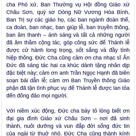
cha Phó xứ, Ban Thường vụ Hội đồng Giáo xứ
Châu Sơn, quý sơ Dòng Nữ Vương Hòa Bình,
Ban Trị sự các giáo họ, các ban ngành đoàn thể,
ca đoàn, ban nhạc, ban giúp lễ, ban truyền thông,
ban âm thanh – ánh sáng và tất cả những người
đã âm thầm cộng tác, góp công sức để Thánh lễ
được cử hành long trọng, sốt sắng và đầy tình
hiệp thông. Đức Cha cũng cảm ơn cha nhạc sĩ Ân
Đức đã sáng tác hai ca khúc dành tặng nhân dịp
đặc biệt này; cảm ơn anh Trần Ngọc Hạnh đã biên
soạn bài dẫn lễ; cảm ơn Ban Truyền thông Giáo
phận đã tận tình phục vụ để Thánh lễ được lan tỏa
đến đông đảo mọi người.
Với niềm xúc động, Đức cha bày tỏ lòng biết ơn
đại gia đình Giáo xứ Châu Sơn – nơi đã sinh
thành, nuôi dưỡng và vun đắp đời sống đức tin
của ngài từ thuở nhỏ. Đức Cha cũng thành kính