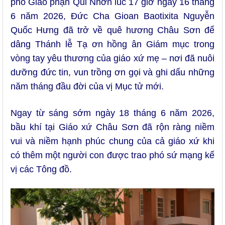
phó Giáo phận Qui Nhơn lúc 17 giờ ngày 16 tháng
6 năm 2026, Đức Cha Gioan Baotixita Nguyễn
Quốc Hưng đã trở về quê hương Châu Sơn để
dâng Thánh lễ Tạ ơn hồng ân Giám mục trong
vòng tay yêu thương của giáo xứ mẹ – nơi đã nuôi
dưỡng đức tin, vun trồng ơn gọi và ghi dấu những
năm tháng đầu đời của vị Mục tử mới.
Ngay từ sáng sớm ngày 18 tháng 6 năm 2026,
bầu khí tại Giáo xứ Châu Sơn đã rộn ràng niềm
vui và niềm hạnh phúc chung của cả giáo xứ khi
có thêm một người con được trao phó sứ mạng kế
vị các Tông đồ.