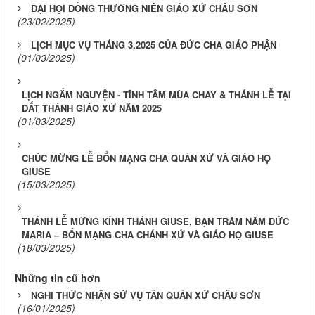
ĐẠI HỘI ĐỒNG THƯỜNG NIÊN GIÁO XỨ CHÂU SƠN
(23/02/2025)
LỊCH MỤC VỤ THÁNG 3.2025 CỦA ĐỨC CHA GIÁO PHẬN
(01/03/2025)
LỊCH NGẮM NGUYỆN - TĨNH TÂM MÙA CHAY & THÁNH LỄ TẠI
ĐẤT THÁNH GIÁO XỨ NĂM 2025
(01/03/2025)
CHÚC MỪNG LỄ BỔN MẠNG CHA QUẢN XỨ VÀ GIÁO HỌ
GIUSE
(15/03/2025)
THÁNH LỄ MỪNG KÍNH THÁNH GIUSE, BẠN TRĂM NĂM ĐỨC
MARIA – BỔN MẠNG CHA CHÁNH XỨ VÀ GIÁO HỌ GIUSE
(18/03/2025)
Những tin cũ hơn
NGHI THỨC NHẬN SỨ VỤ TÂN QUẢN XỨ CHÂU SƠN
(16/01/2025)