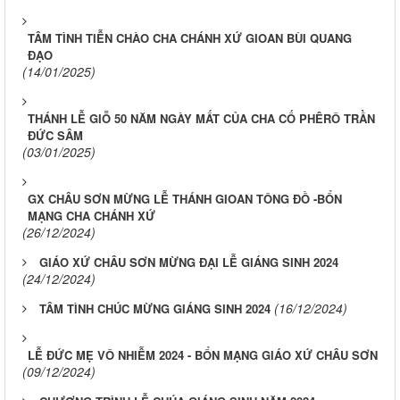
TÂM TÌNH TIỄN CHÀO CHA CHÁNH XỨ GIOAN BÙI QUANG
ĐẠO
(14/01/2025)
THÁNH LỄ GIỖ 50 NĂM NGÀY MẤT CỦA CHA CỐ PHÊRÔ TRẦN
ĐỨC SÂM
(03/01/2025)
GX CHÂU SƠN MỪNG LỄ THÁNH GIOAN TÔNG ĐỒ -BỔN
MẠNG CHA CHÁNH XỨ
(26/12/2024)
GIÁO XỨ CHÂU SƠN MỪNG ĐẠI LỄ GIÁNG SINH 2024
(24/12/2024)
(16/12/2024)
TÂM TÌNH CHÚC MỪNG GIÁNG SINH 2024
​​​​​​​LỄ ĐỨC MẸ VÔ NHIỄM 2024 - BỔN MẠNG GIÁO XỨ CHÂU SƠN
(09/12/2024)