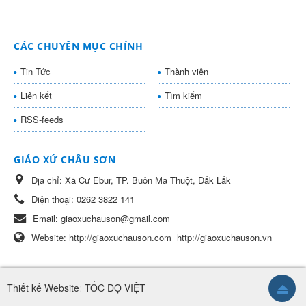
CÁC CHUYÊN MỤC CHÍNH
Tin Tức
Thành viên
Liên kết
Tìm kiếm
RSS-feeds
GIÁO XỨ CHÂU SƠN
Địa chỉ:
Xã Cư Êbur, TP. Buôn Ma Thuột, Đắk Lắk
Điện thoại:
0262 3822 141
Email:
giaoxuchauson@gmail.com
Website:
http://giaoxuchauson.com
http://giaoxuchauson.vn
Thiết kế Website
:
TỐC ĐỘ VIỆT