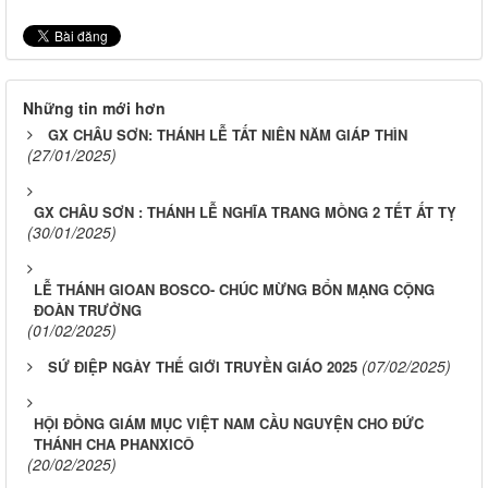
Những tin mới hơn
GX CHÂU SƠN: THÁNH LỄ TẤT NIÊN NĂM GIÁP THÌN
(27/01/2025)
GX CHÂU SƠN : THÁNH LỄ NGHĨA TRANG MỒNG 2 TẾT ẤT TỴ
(30/01/2025)
LỄ THÁNH GIOAN BOSCO- CHÚC MỪNG BỔN MẠNG CỘNG
ĐOÀN TRƯỞNG
(01/02/2025)
(07/02/2025)
SỨ ĐIỆP NGÀY THẾ GIỚI TRUYỀN GIÁO 2025
HỘI ĐỒNG GIÁM MỤC VIỆT NAM CẦU NGUYỆN CHO ĐỨC
THÁNH CHA PHANXICÔ
(20/02/2025)