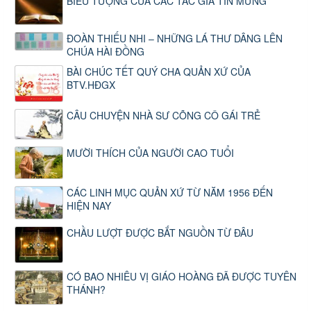
BIỂU TƯỢNG CỦA CÁC TÁC GIẢ TIN MỪNG
ĐOÀN THIẾU NHI – NHỮNG LÁ THƯ DÂNG LÊN
CHÚA HÀI ĐỒNG
BÀI CHÚC TẾT QUÝ CHA QUẢN XỨ CỦA
BTV.HĐGX
CÂU CHUYỆN NHÀ SƯ CÕNG CÔ GÁI TRẺ
MƯỜI THÍCH CỦA NGƯỜI CAO TUỔI
CÁC LINH MỤC QUẢN XỨ TỪ NĂM 1956 ĐẾN
HIỆN NAY
CHẦU LƯỢT ĐƯỢC BẮT NGUỒN TỪ ĐÂU
CÓ BAO NHIÊU VỊ GIÁO HOÀNG ĐÃ ĐƯỢC TUYÊN
THÁNH?