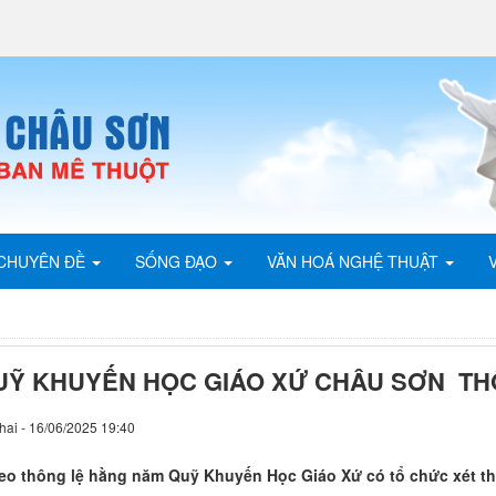
CHUYÊN ĐỀ
SỐNG ĐẠO
VĂN HOÁ NGHỆ THUẬT
UỸ KHUYẾN HỌC GIÁO XỨ CHÂU SƠN T
hai - 16/06/2025 19:40
eo thông lệ hằng năm Quỹ Khuyến Học Giáo Xứ có tổ chức xét t