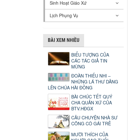
Sinh Hoạt Giáo Xứ
Lịch Phụng Vụ
BÀI XEM NHIỀU
BIỂU TƯỢNG CỦA
CÁC TÁC GIẢ TIN
MỪNG
ĐOÀN THIẾU NHI –
NHỮNG LÁ THƯ DÂNG
LÊN CHÚA HÀI ĐỒNG
BÀI CHÚC TẾT QUÝ
CHA QUẢN XỨ CỦA
BTV.HĐGX
CÂU CHUYỆN NHÀ SƯ
CÕNG CÔ GÁI TRẺ
MƯỜI THÍCH CỦA