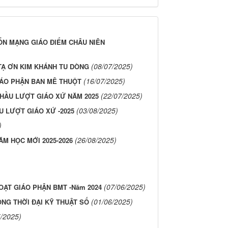
À BỔN MẠNG GIÁO ĐIỂM CHÂU NIÊN
(08/07/2025)
TẠ ƠN KIM KHÁNH TU DÒNG
(16/07/2025)
IÁO PHẬN BAN MÊ THUỘT
(22/07/2025)
HẦU LƯỢT GIÁO XỨ NĂM 2025
(03/08/2025)
U LƯỢT GIÁO XỨ -2025
)
(26/08/2025)
ĂM HỌC MỚI 2025-2026
(07/06/2025)
OẠT GIÁO PHẬN BMT -Năm 2024
(01/06/2025)
NG THỜI ĐẠI KỸ THUẬT SỐ
5/2025)