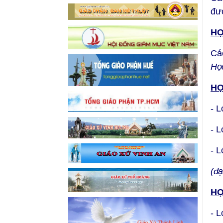
đư
HỌ
Cá
Họ
HỌ
- L
- 
- 
(đạ
HỌ
- L