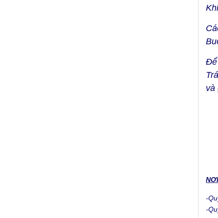
Kh
Cá
Buô
Để
Tr
và 
NƠI
-Qu
-Qu