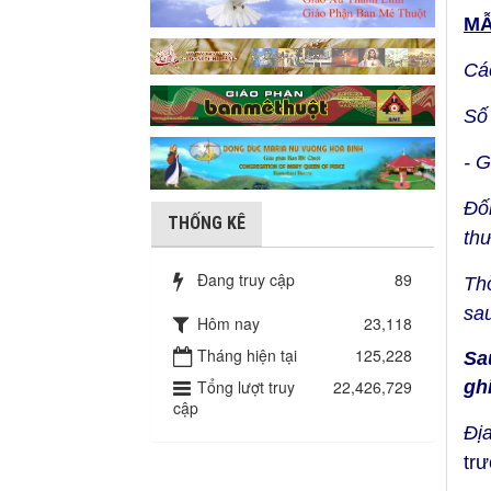
MẪ
Cá
Số
- 
Đố
THỐNG KÊ
thư
Đang truy cập
89
Th
sa
Hôm nay
23,118
Tháng hiện tại
125,228
Sa
gh
Tổng lượt truy
22,426,729
cập
Đị
tr