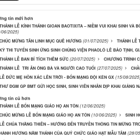
ng tin mới hơn
​​​​​​​THÁNH LỄ KÍNH THÁNH GIOAN BAOTIXITA – NIỀM VUI KHAI SINH V
/06/2025)
(01/07/2025)
CHÚC MỪNG TÂN LINH MỤC QUÊ HƯƠNG
THÁNH LỄ 
KỲ THI TUYỂN SINH ỨNG SINH CHỦNG VIỆN PHAOLÔ LÊ BẢO TỊNH, G
(20/07/2025)
THÁNH LỄ BAN BÍ TÍCH THÊM SỨC
CHƯƠNG TRÌNH C
(27/07/2025)
THÁNH LỄ TRI ÂN ÔNG BÀ VÀ NGƯỜI CAO TUỔI
CHẦ
(15/08/2025
LỄ ĐỨC MẸ HỒN XÁC LÊN TRỜI - BỔN MẠNG ĐỘI KÈN GX
THƯ ĐGM GP BMT GỬI HỌC SINH, SINH VIÊN NHÂN DỊP KHAI GIẢNG N
ng tin cũ hơn
(12/06/2025)
THÁNH LỄ BỔN MẠNG GIÁO HỌ AN TÔN
(10/06/2025)
CHÚC MỪNG LỄ BỔN MẠNG GIÁO HỌ AN TÔN
SINH H
LỄ CHÚA THĂNG THIÊN – HƯỚNG ĐẾN TRUYỀN THÔNG TIN MỪNG TRO
(28/0
HÀNH HƯƠNG NĂM THÁNH CỦA QUÝ CHỨC GIÁO HẠT MẪU TÂM