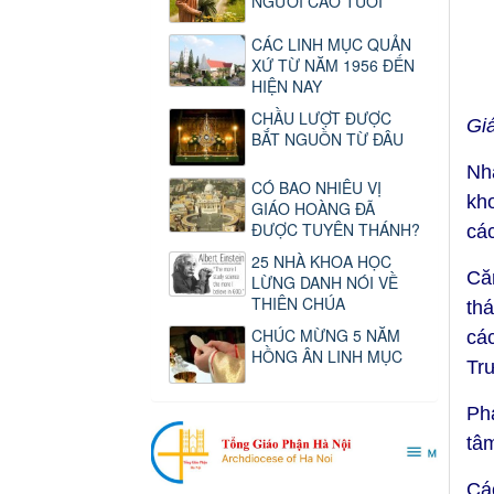
NGƯỜI CAO TUỔI
CÁC LINH MỤC QUẢN
XỨ TỪ NĂM 1956 ĐẾN
HIỆN NAY
CHẦU LƯỢT ĐƯỢC
Gi
BẮT NGUỒN TỪ ĐÂU
Nh
CÓ BAO NHIÊU VỊ
kh
GIÁO HOÀNG ĐÃ
ĐƯỢC TUYÊN THÁNH?
cá
25 NHÀ KHOA HỌC
Că
LỪNG DANH NÓI VỀ
THIÊN CHÚA
th
CHÚC MỪNG 5 NĂM
cá
HỒNG ÂN LINH MỤC
Tr
Ph
tâ
Cá