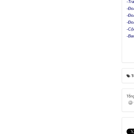
-Tr
-Đo
-Đo
-Đo
-Cộ
-Ba
T
Tổng