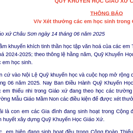
QUỸ KHUYẾN HỌC GIÁO XỨ 
THÔNG BÁO
V/v Xét thưởng các em học sinh trong
áo xứ Châu Sơn ngày 14 tháng 06 năm 2025
ằm khuyến khích tinh thần học tập văn hoá của các em T
oá 2024-2025; theo thông lệ hằng năm, Quỹ Khuyến Học
c em học sinh.
n cứ
vào Nội Lệ Quỹ khuyến học và cuộc họp mở rộng 
áng 06 năm 2025. Nay Ban Điều Hành Quỹ Khuyến Học 
c em thiếu nhi trong Giáo xứ đang theo học các trườn
ường Mẫu Giáo Mầm Non các điều kiện để được xét thưở
ải
là con em các Gia đình đang sinh hoạt trong Cộng
m huyết xây dựng Quỹ Khuyến Học Giáo Xứ.
c em hiện đang sinh hoạt đều trong Cộng Đoàn Thiếu