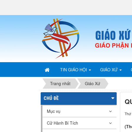
TIN GIÁO HỘI
GIÁO XỨ
Trang nhất
Giáo Xứ
CHỦ ĐỀ
Q
Mục vụ
Thứ 
Cử Hành Bí Tích
(Th