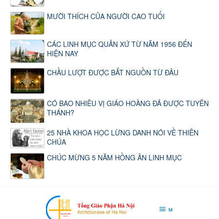
MƯỜI THÍCH CỦA NGƯỜI CAO TUỔI
CÁC LINH MỤC QUẢN XỨ TỪ NĂM 1956 ĐẾN
HIỆN NAY
CHẦU LƯỢT ĐƯỢC BẮT NGUỒN TỪ ĐÂU
CÓ BAO NHIÊU VỊ GIÁO HOÀNG ĐÃ ĐƯỢC TUYÊN
THÁNH?
25 NHÀ KHOA HỌC LỪNG DANH NÓI VỀ THIÊN
CHÚA
CHÚC MỪNG 5 NĂM HỒNG ÂN LINH MỤC