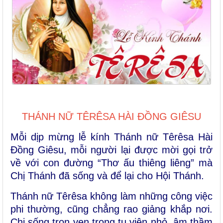
THÁNH NỮ TÊRÊSA HÀI ĐỒNG GIÊSU
Mỗi dịp mừng lễ kính Thánh nữ Têrêsa Hài
Đồng Giêsu, mỗi người lại được mời gọi trở
về với con đường “
Thơ ấu thiêng liêng
” mà
Chị Thánh đã sống và để lại cho Hội Thánh.
Thánh nữ
Têrêsa không làm những công việc
phi thường, cũng chẳng rao giảng khắp nơi.
Chị sống trọn vẹn trong tu viện nhỏ, âm thầm