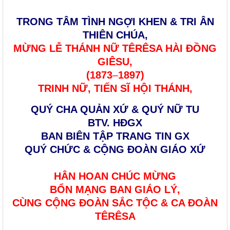
TRONG TÂM TÌNH NGỢI KHEN & TRI ÂN
THIÊN CHÚA,
MỪNG LỄ THÁNH NỮ TÊRÊSA HÀI ĐỒNG
GIÊSU,
(1873
–
1897)
TRINH NỮ, TIẾN SĨ HỘI THÁNH,
QUÝ CHA QUẢN XỨ & QUÝ NỮ TU
BTV. HĐGX
BAN BIÊN TẬP TRANG TIN GX
QUÝ CHỨC & CỘNG ĐOÀN GIÁO XỨ
HÂN HOAN CHÚC MỪNG
BỔN MẠNG BAN GIÁO LÝ,
CÙNG CỘNG ĐOÀN SẮC TỘC & CA ĐOÀN
TÊRÊSA