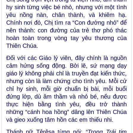
hy sinh từng việc bé nhỏ, nhưng với
một tình
yêu nồng nàn, chân thành, và khiêm hạ
.
Chính nơi đó, Chị tìm ra “
Con đường nhỏ
” để
nên thánh: con đường của trẻ thơ phó thác
hoàn toàn trong vòng tay yêu thương của
Thiên Chúa.
Đối với các Giáo lý viên, đây chính là nguồn
cảm hứng sống động. Bởi lẽ, sứ mạng dạy
giáo lý không phải chỉ là truyền đạt kiến thức,
nhưng còn là
làm chứng cho tình yêu
. Mỗi cử
chỉ hy sinh, mỗi giờ chuẩn bị bài, mỗi buổi
đứng lớp, dù âm thầm và nhỏ bé, nếu được
thực hiện bằng tình yêu, đều trở thành
những “cánh hoa hồng” dâng lên Thiên Chúa
và gieo xuống tâm hồn các em thiếu nhi.
Thánh nữ Têrêsa từng nói:
“Trong Trái tim