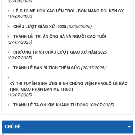
(26/08/2025)
LỄ ĐỨC MẸ HỒN XÁC LÊN TRỜI - BỔN MẠNG ĐỘI KÈN GX
(15/08/2025)
(03/08/2025)
CHẦU LƯỢT GIÁO XỨ -2025
THÁNH LỄ TRI ÂN ÔNG BÀ VÀ NGƯỜI CAO TUỔI
(27/07/2025)
CHƯƠNG TRÌNH CHẦU LƯỢT GIÁO XỨ NĂM 2025
(22/07/2025)
(20/07/2025)
THÁNH LỄ BAN BÍ TÍCH THÊM SỨC
KỲ THI TUYỂN SINH ỨNG SINH CHỦNG VIỆN PHAOLÔ LÊ BẢO
TỊNH, GIÁO PHẬN BAN MÊ THUỘT
(16/07/2025)
(08/07/2025)
THÁNH LỄ TẠ ƠN KIM KHÁNH TU DÒNG
CHỦ ĐỀ