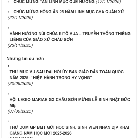
(17/11/2025)
CHÚC MỪNG TÂN LINH MỤC QUÊ HƯƠNG
CHÚC MỪNG HỒNG ÂN 25 NĂM LINH MỤC CHA QUẢN XỨ
(22/11/2025)
HÀNH HƯƠNG NÚI CHÚA KITÔ VUA – TRUYỀN THỐNG THIÊNG
LIÊNG CỦA GIÁO XỨ CHÂU SƠN
(23/11/2025)
Những tin cũ hơn
THƯ MỤC VỤ SAU ĐẠI HỘI ỦY BAN GIÁO DÂN TOÀN QUỐC
NĂM 2025: “HIỆP HÀNH TRONG HY VỌNG”
(20/09/2025)
HỘI LEGIO MARIAE GX CHÂU SƠN MỪNG LỄ SINH NHẬT ĐỨC
MẸ
(07/09/2025)
THƯ ĐGM GP BMT GỬI HỌC SINH, SINH VIÊN NHÂN DỊP KHAI
GIẢNG NĂM HỌC MỚI 2025-2026