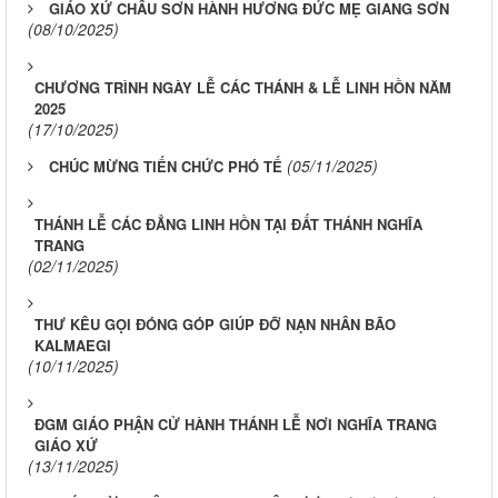
GIÁO XỨ CHÂU SƠN HÀNH HƯƠNG ĐỨC MẸ GIANG SƠN
(08/10/2025)
CHƯƠNG TRÌNH NGÀY LỄ CÁC THÁNH & LỄ LINH HỒN NĂM
2025
(17/10/2025)
(05/11/2025)
CHÚC MỪNG TIẾN CHỨC PHÓ TẾ
THÁNH LỄ CÁC ĐẲNG LINH HỒN TẠI ĐẤT THÁNH NGHĨA
TRANG
(02/11/2025)
THƯ KÊU GỌI ĐÓNG GÓP GIÚP ĐỠ NẠN NHÂN BÃO
KALMAEGI
(10/11/2025)
ĐGM GIÁO PHẬN CỬ HÀNH THÁNH LỄ NƠI NGHĨA TRANG
GIÁO XỨ
(13/11/2025)