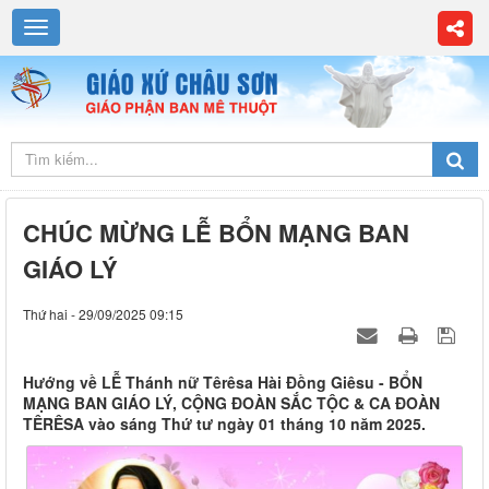
CHÚC MỪNG LỄ BỔN MẠNG BAN
GIÁO LÝ
Thứ hai - 29/09/2025 09:15
Hướng về LỄ Thánh nữ Têrêsa Hài Đồng Giêsu - BỔN
MẠNG BAN GIÁO LÝ, CỘNG ĐOÀN SẮC TỘC & CA ĐOÀN
TÊRÊSA vào sáng Thứ tư ngày 01 tháng 10 năm 2025.