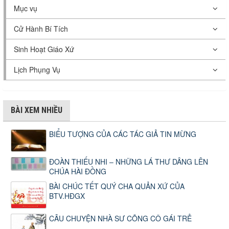
Mục vụ
Cử Hành Bí Tích
Sinh Hoạt Giáo Xứ
Lịch Phụng Vụ
BÀI XEM NHIỀU
BIỂU TƯỢNG CỦA CÁC TÁC GIẢ TIN MỪNG
ĐOÀN THIẾU NHI – NHỮNG LÁ THƯ DÂNG LÊN
CHÚA HÀI ĐỒNG
BÀI CHÚC TẾT QUÝ CHA QUẢN XỨ CỦA
BTV.HĐGX
CÂU CHUYỆN NHÀ SƯ CÕNG CÔ GÁI TRẺ