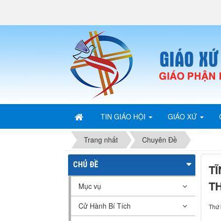
TIN GIÁO HỘI
GIÁO XỨ
Trang nhất
Chuyên Đề
CHỦ ĐỀ
T
TH
Mục vụ
Cử Hành Bí Tích
Thứ 