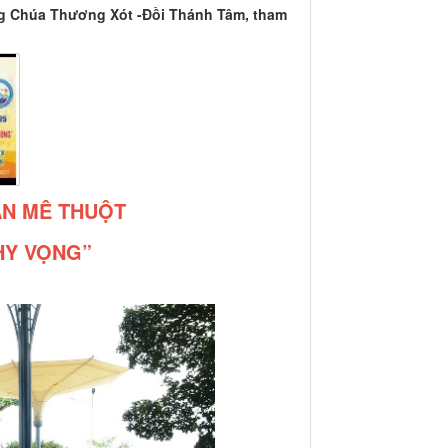
òng Chúa Thương Xót -Đồi Thánh Tâm, tham
BAN MÊ THUỘT
 HY VỌNG”