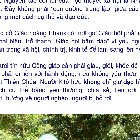
ẻ. Nguyên tắc cốt lõi của học thuyết xã hội là N
i. Đây không phải “con đường trung lập” giữa các
ng một cách cụ thể và đạo đức.
c cố Giáo hoàng Phanxicô mời gọi Giáo hội phải 
oại biên, trở thành “Giáo hội bầm dập” vì yêu ng
ân trong xã hội, chính trị, kinh tế để làm sáng lên
ười tín hữu Công giáo cần phải giàu, giỏi, khỏe để
n phải đi liền với hành động, nếu không yêu thươn
ết Thiên Chúa. Người Kitô hữu không chỉ giữ đạo 
ch cụ thể bằng yêu thương, chia sẻ, liên đới
ệt, hướng về người nghèo, người bị bỏ rơi.