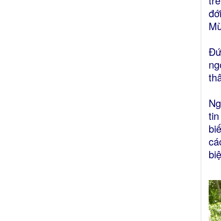
tr
đớ
Mừ
Đứ
ng
th
Ng
ti
bi
cá
bi