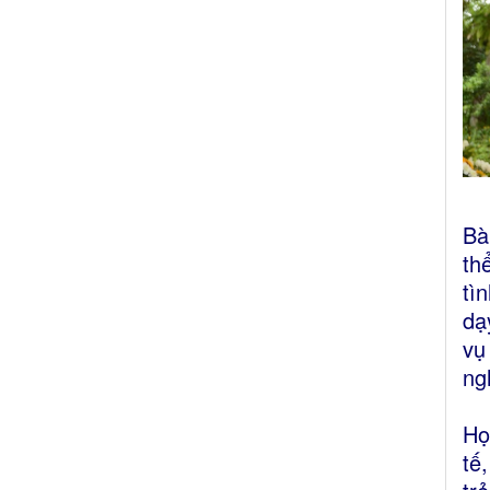
Bà
th
tì
dạ
vụ
ng
Họ
tế