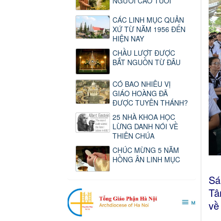
NGƯỜI CAO TUỔI
CÁC LINH MỤC QUẢN
XỨ TỪ NĂM 1956 ĐẾN
HIỆN NAY
CHẦU LƯỢT ĐƯỢC
BẮT NGUỒN TỪ ĐÂU
CÓ BAO NHIÊU VỊ
GIÁO HOÀNG ĐÃ
ĐƯỢC TUYÊN THÁNH?
25 NHÀ KHOA HỌC
LỪNG DANH NÓI VỀ
THIÊN CHÚA
CHÚC MỪNG 5 NĂM
HỒNG ÂN LINH MỤC
Sá
Tâ
về