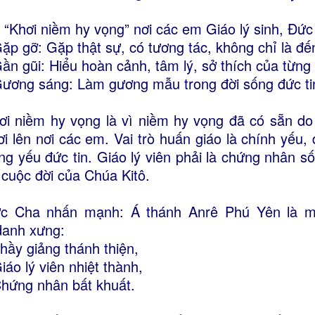
 “Khơi niềm hy vọng” nơi các em Giáo lý sinh, Đức
Gặp gỡ: Gặp thật sự, có tương tác, không chỉ là đến
Gần gũi: Hiểu hoàn cảnh, tâm lý, sở thích của từn
Gương sáng: Làm gương mẫu trong đời sống đức tin, l
ơi niềm hy vọng là vì niềm hy vọng đã có sẵn do 
ơi lên nơi các em. Vai trò huấn giáo là chính yếu
ng yếu đức tin. Giáo lý viên phải là chứng nhân s
 cuộc đời của Chúa Kitô.
c Cha nhấn mạnh: Á thánh Anrê Phú Yên là m
danh xưng:
Thầy giảng thánh thiện,
Giáo lý viên nhiệt thành,
Chứng nhân bất khuất.