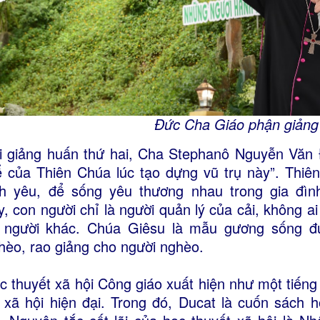
Đức Cha Giáo phận giản
i giảng huấn thứ hai, Cha Stephanô Nguyễn Văn 
ể của Thiên Chúa lúc tạo dựng vũ trụ này”. Thiê
nh yêu, để sống yêu thương nhau trong gia đình
y, con người chỉ là người quản lý của cải, không ai 
 người khác. Chúa Giêsu là mẫu gương sống đứ
hèo, rao giảng cho người nghèo.
c thuyết xã hội Công giáo xuất hiện như một tiếng
, xã hội hiện đại. Trong đó, Ducat là cuốn sách 