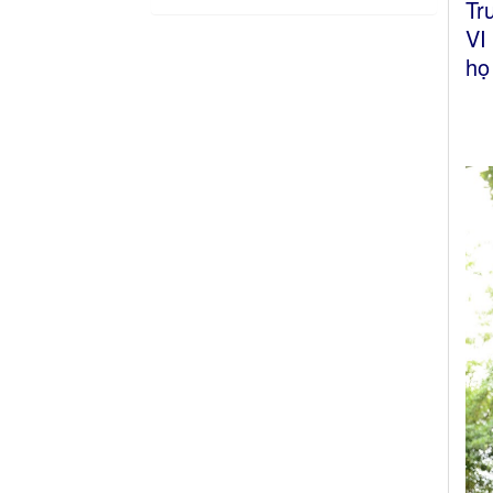
Tr
VI
họ