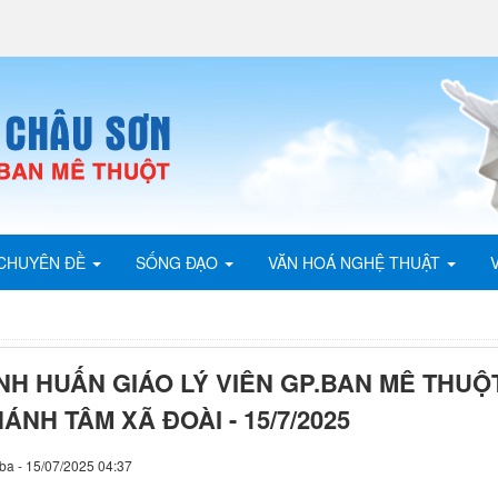
CHUYÊN ĐỀ
SỐNG ĐẠO
VĂN HOÁ NGHỆ THUẬT
ĨNH HUẤN GIÁO LÝ VIÊN GP.BAN MÊ THUỘ
ÁNH TÂM XÃ ĐOÀI - 15/7/2025
ba - 15/07/2025 04:37