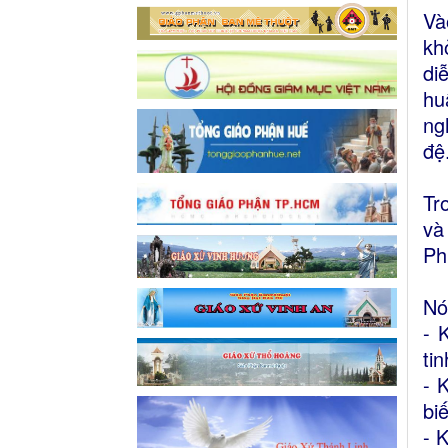
Và
kh
di
hu
ng
đệ
Tr
và
Ph
Nó
- 
ti
- 
bi
- 