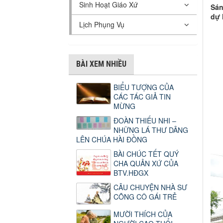
Sinh Hoạt Giáo Xứ
Sán
dự 
Lịch Phụng Vụ
BÀI XEM NHIỀU
BIỂU TƯỢNG CỦA
CÁC TÁC GIẢ TIN
MỪNG
ĐOÀN THIẾU NHI –
NHỮNG LÁ THƯ DÂNG
LÊN CHÚA HÀI ĐỒNG
BÀI CHÚC TẾT QUÝ
CHA QUẢN XỨ CỦA
BTV.HĐGX
CÂU CHUYỆN NHÀ SƯ
CÕNG CÔ GÁI TRẺ
MƯỜI THÍCH CỦA