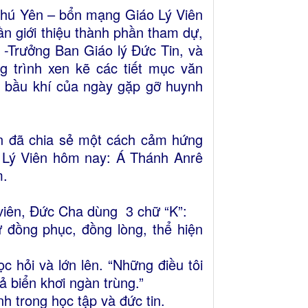
Phú Yên – bổn mạng Giáo Lý Viên
n giới thiệu thành phần tham dự,
Trưởng Ban Giáo lý Đức Tin, và
 trình xen kẽ các tiết mục văn
ng bầu khí của ngày gặp gỡ huynh
n đã chia sẻ một cách cảm hứng
 Lý Viên hôm nay: Á Thánh Anrê
m.
 viên, Đức Cha dùng 3 chữ “K”:
 đồng phục, đồng lòng, thể hiện
 hỏi và lớn lên. “Những điều tôi
cả biển khơi ngàn trùng.”
nh trong học tập và đức tin.