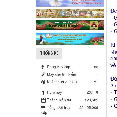
Để
- 
- 
- 
Kh
kh
THỐNG KÊ
đa
về
Đang truy cập
52
Máy chủ tìm kiếm
1
Đứ
Khách viếng thăm
51
3 
- 
Hôm nay
23,118
- 
Tháng hiện tại
123,505
- 
Tổng lượt truy
22,425,006
cập