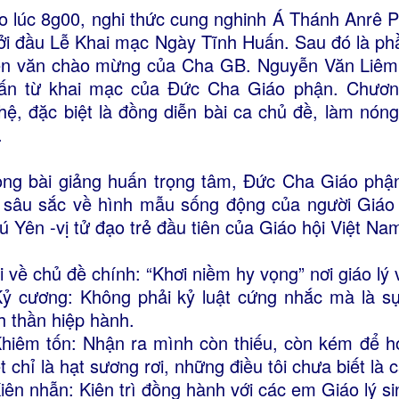
o lúc 8g00, nghi thức cung nghinh Á Thánh Anrê 
ởi đầu Lễ Khai mạc Ngày Tĩnh Huấn. Sau đó là phầ
ễn văn chào mừng của Cha GB. Nguyễn Văn Liêm -
ấn từ khai mạc của Đức Cha Giáo phận. Chương
hệ, đặc biệt là đồng diễn bài ca chủ đề, làm nó
.
ong bài giảng huấn trọng tâm, Đức Cha Giáo phậ
 sâu sắc về hình mẫu sống động của người Giáo
ú Yên -vị tử đạo trẻ đầu tiên của Giáo hội Việt Na
i về chủ đề chính: “Khơi niềm hy vọng” nơi giáo lý
Kỷ cương: Không phải kỷ luật cứng nhắc mà là sự
nh thần hiệp hành.
Khiêm tốn: Nhận ra mình còn thiếu, còn kém để học
ết chỉ là hạt sương rơi, những điều tôi chưa biết là 
Kiên nhẫn: Kiên trì đồng hành với các em Giáo lý si