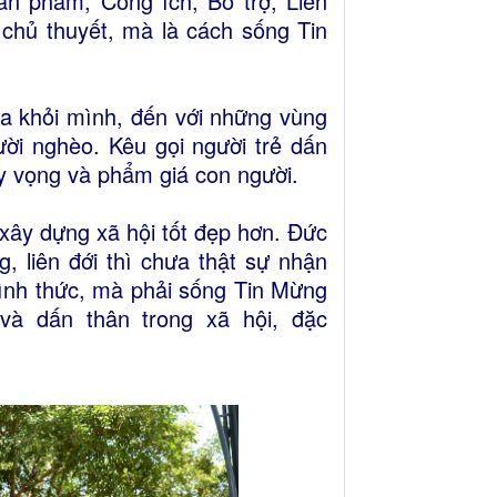
hân phẩm, Công ích, Bổ trợ, Liên
 chủ thuyết, mà là cách sống Tin
ra khỏi mình, đến với những vùng
ười nghèo. Kêu gọi người trẻ dấn
 hy vọng và phẩm giá con người.
 xây dựng xã hội tốt đẹp hơn. Đức
g, liên đới thì chưa thật sự nhận
hình thức, mà phải sống Tin Mừng
 và dấn thân trong xã hội, đặc