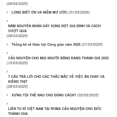
(09/04/2025)
(31/03/2025)
LÒNG BIẾT ƠN VÀ NIỀM MƠ ƯỚC
NĂM NGUYÊN NHÂN GÂY XUNG ĐỘT GIA ĐÌNH VÀ CÁCH
VƯỢT QUA
(28/03/2025)
(21/03/2025)
Thống kê về Giáo hội Công giáo năm 2025
CẦU NGUYỆN CHO MỌI NGƯỜI BẲNG ĐÀNG THÁNH GIÁ 2025
(15/03/2025)
7 CÂU TRẢ LỜI CHO CÁC THẮC MẮC VỀ VIỆC ĂN CHAY VÀ
KIÊNG THỊT
(08/03/2025)
(02/03/2025)
XƯNG TỘI THẾ NÀO CHO ĐÚNG CÁCH?
LIÊN TU SĨ VIỆT NAM TẠI ROMA CẦU NGUYỆN CHO ĐỨC
THÁNH CHA