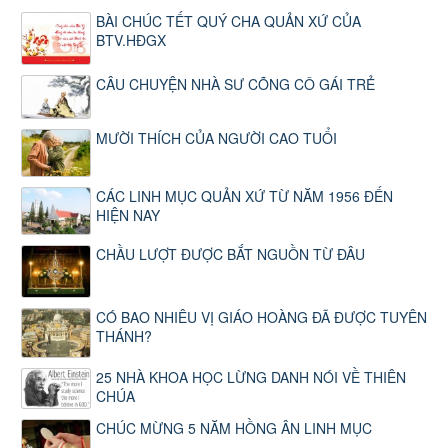
BÀI CHÚC TẾT QUÝ CHA QUẢN XỨ CỦA
BTV.HĐGX
CÂU CHUYỆN NHÀ SƯ CÕNG CÔ GÁI TRẺ
MƯỜI THÍCH CỦA NGƯỜI CAO TUỔI
CÁC LINH MỤC QUẢN XỨ TỪ NĂM 1956 ĐẾN
HIỆN NAY
CHẦU LƯỢT ĐƯỢC BẮT NGUỒN TỪ ĐÂU
CÓ BAO NHIÊU VỊ GIÁO HOÀNG ĐÃ ĐƯỢC TUYÊN
THÁNH?
25 NHÀ KHOA HỌC LỪNG DANH NÓI VỀ THIÊN
CHÚA
CHÚC MỪNG 5 NĂM HỒNG ÂN LINH MỤC