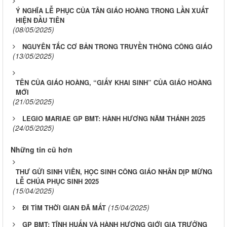
Ý NGHĨA LỄ PHỤC CỦA TÂN GIÁO HOÀNG TRONG LẦN XUẤT
HIỆN ĐẦU TIÊN
(08/05/2025)
NGUYÊN TẮC CƠ BẢN TRONG TRUYỀN THÔNG CÔNG GIÁO
(13/05/2025)
TÊN CỦA GIÁO HOÀNG, “GIẤY KHAI SINH” CỦA GIÁO HOÀNG
MỚI
(21/05/2025)
LEGIO MARIAE GP BMT: HÀNH HƯƠNG NĂM THÁNH 2025
(24/05/2025)
Những tin cũ hơn
THƯ GỬI SINH VIÊN, HỌC SINH CÔNG GIÁO NHÂN DỊP MỪNG
LỄ CHÚA PHỤC SINH 2025
(15/04/2025)
(15/04/2025)
ĐI TÌM THỜI GIAN ĐÃ MẤT
GP BMT: TĨNH HUẤN VÀ HÀNH HƯƠNG GIỚI GIA TRƯỞNG