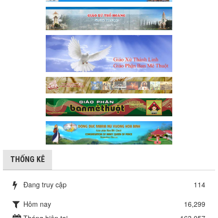
THỐNG KÊ
Đang truy cập
114
Hôm nay
16,299
Tháng hiện tại
163,057