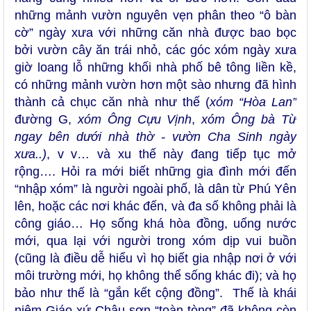
những mảnh vườn nguyên vẹn phân theo “ô bàn
cờ” ngày xưa với những căn nhà được bao bọc
bởi vườn cây ăn trái nhỏ, các góc xóm ngày xưa
giờ loang lỗ những khối nhà phố bê tông liền kề,
có những mảnh vườn hơn một sào nhưng đã hình
thành cả chục căn nhà như thế (
xóm “Hòa Lan”
đường G,
xóm Ông Cựu Vịnh
,
xóm Ông bà Từ
ngay bên dưới nhà thờ - vườn Cha Sinh ngày
xưa..)
, v v… và xu thế này đang tiếp tục mở
rộng…. Hỏi ra mới biết những gia đình mới đến
“nhập xóm” là người ngoài phố, là dân từ Phú Yên
lên, hoặc các nơi khác đến, và đa số không phải là
công giáo… Họ sống khá hòa đồng, uống nước
mới, qua lại với người trong xóm dịp vui buồn
(cũng là điều dễ hiểu vì họ biết gia nhập nơi ở với
môi trường mới, họ không thể sống khác đi); và họ
bảo như thế là “gắn kết cộng đồng”. Thế là khái
niệm Giáo xứ Châu sơn “toàn tòng” đã không còn