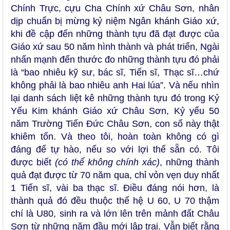
Chính Trực, cựu Cha Chính xứ Châu Sơn, nhân
dịp chuẩn bị mừng kỷ niệm Ngân khánh Giáo xứ,
khi đề cập đến những thành tựu đã đạt được của
Giáo xứ sau 50 năm hình thành và phát triển, Ngài
nhấn mạnh đến thước đo những thành tựu đó phải
là “bao nhiêu kỹ sư, bác sĩ, Tiến sĩ, Thạc sĩ…chứ
không phải là bao nhiêu anh Hai lúa”. Và nếu nhìn
lại danh sách liệt kê những thành tựu đó trong Kỷ
Yếu Kim khánh Giáo xứ Châu Sơn, Kỷ yếu 50
năm Trường Tiến Đức Châu Sơn, con số này thật
khiêm tốn. Và theo tôi, hoàn toàn không có gì
đáng để tự hào, nếu so với lợi thế sẵn có. Tôi
được biết
(có thể không chính xác)
, những thành
quả đạt được từ 70 năm qua, chỉ vỏn vẹn duy nhất
1 Tiến sĩ, vài ba thạc sĩ. Điều đáng nói hơn, là
thành quả đó đều thuộc thế hệ U 60, U 70 thậm
chí là U80, sinh ra và lớn lên trên mảnh đất Châu
Sơn từ những năm đầu mới lập trại. Vẫn biết rằng