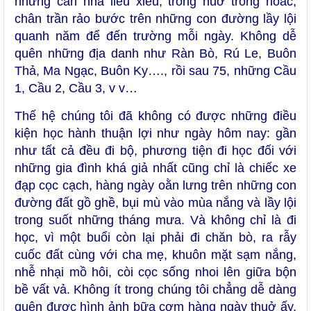
những căn nhà liêu xiêu, trống huơ trống hoác,
chân trần rảo bước trên những con đường lầy lội
quanh năm để đến trường mỗi ngày. Không dễ
quên những địa danh như Ràn Bò, Rú Le, Buôn
Thả, Ma Ngạc, Buôn Ky…., rồi sau 75, những Cầu
1, Cầu 2, Cầu 3, v v…
Thế hệ chúng tôi đã không có được những điều
kiện học hành thuận lợi như ngày hôm nay: gần
như tất cả đều đi bộ, phương tiện đi học đối với
những gia đình khá giả nhất cũng chỉ là chiếc xe
đạp cọc cạch, hàng ngày oằn lưng trên những con
đường đất gồ ghề, bụi mù vào mùa nắng và lầy lội
trong suốt những tháng mưa. Và không chỉ là đi
học, vì một buổi còn lại phải đi chăn bò, ra rẫy
cuốc đất cùng với cha mẹ, khuôn mặt sạm nắng,
nhễ nhại mồ hôi, còi cọc sống nhoi lên giữa bộn
bề vất vả. Không ít trong chúng tôi chẳng dễ dàng
quên được hình ảnh bữa cơm hàng ngày thuở ấy,