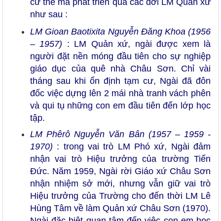
cứ thế mà phát triển qua các đời LM Quản xứ
như sau :
LM Gioan Baotixita Nguyễn Đăng Khoa (1956
– 1957)
: LM Quản xứ, ngài được xem là
người đặt nền móng đầu tiên cho sự nghiệp
giáo dục của quê nhà Châu Sơn. Chỉ vài
tháng sau khi ổn định tạm cư, Ngài đã đôn
đốc việc dựng lên 2 mái nhà tranh vách phên
và qui tụ những con em đầu tiên đến lớp học
tập.
LM Phêrô Nguyễn Văn Bân (1957 – 1959 -
1970)
: trong vai trò LM Phó xứ, Ngài đảm
nhận vai trò Hiệu trưởng của trường Tiến
Đức. Năm 1959, Ngài rời Giáo xứ Châu Sơn
nhận nhiệm sở mới, nhưng vẫn giữ vai trò
Hiệu trưởng của Trường cho đến thời LM Lê
Hùng Tâm về làm Quản xứ Châu Sơn (1970).
Ngài đặc biệt quan tâm đến việc con em học