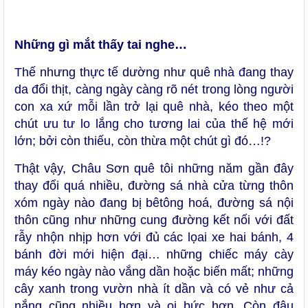
Những gì mắt thấy tai nghe…
Thế nhưng thực tế dường như quê nhà đang thay
da đổi thịt, càng ngày càng rõ nét trong lòng người
con xa xứ mỗi lần trở lại quê nhà, kéo theo một
chút ưu tư lo lắng cho tương lai của thế hệ mới
lớn; bởi còn thiếu, còn thừa một chút gì đó…!?
Thật vậy, Châu Sơn quê tôi những năm gần đây
thay đổi quá nhiều, đường sá nhà cửa từng thôn
xóm ngày nào đang bị bêtông hoá, đường sá nội
thôn cũng như những cung đường kết nối với đất
rẫy nhộn nhịp hơn với đủ các lọai xe hai bánh, 4
bánh đời mới hiện đại… những chiếc máy cày
máy kéo ngày nào vắng dần hoặc biến mất; những
cây xanh trong vườn nhà ít dần và có vẻ như cả
nắng cũng nhiều hơn và oi bức hơn. Còn đâu