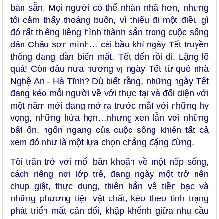
bán sẵn. Mọi người có thể nhàn nhã hơn, nhưng
tôi cảm thấy thoáng buồn, vì thiếu đi một điều gì
đó rất thiêng liêng hình thành sẵn trong cuộc sống
dân Châu sơn mình… cái bầu khí ngày Tết truyền
thống đang dần biến mất. Tết đến rồi đi. Lặng lẽ
quá! Còn đâu nữa hương vị ngày Tết từ quê nhà
Nghệ An - Hà Tĩnh? Dù biết rằng, những ngày Tết
đang kéo mỗi người về với thực tại và đối diện với
một năm mới đang mở ra trước mắt với những hy
vọng, những hứa hẹn…nhưng xen lẫn với những
bất ổn, ngổn ngang của cuộc sống khiến tất cả
xem đó như là một lựa chọn chẳng đặng đừng.
Tôi trăn trở với mối băn khoăn về một nếp sống,
cách riêng nơi lớp trẻ, đang ngày một trở nên
chụp giật, thực dụng, thiên hẳn về tiền bạc và
những phương tiện vật chất, kéo theo tình trạng
phát triển mất cân đối, khập khểnh giữa nhu cầu