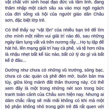
vật chất với sinh hoạt đạo đức và tâm linh, đang
thâm nhập một cách sâu xa vào mọi ngõ ngách
của đời sống xã hội của người giáo dân Châu
sơn, đặc biệt lớp trẻ.
Có thể thấy sự “vật lộn” của nhiều bạn trẻ để tìm
cho mình một niềm vui giải trí nào đó, sau những
ngày làm lụng vất vả trên nương rẫy…Họ tụ tập để
hát hò, lên mạng giải trí hay cà phê, và tệ hơn nữa
là nhậu nhẹt bất kể lúc nào, bất cứ lý do gì và bất
kể ở đâu...
Dường như chưa có những vũ trường, sòng bạc,
chưa có các quán cà phê đèn mờ, buôn bán ma
túy, giữa lòng mảnh đất thân thương này. Có thể
xem đây là một trong những nét son trong bức
tranh toàn cảnh của Châu sơn hiện nay. Nhưng ai
dám chắc rằng sẽ mãi mãi không có khi mà một
bộ phận không nhỏ trong giới trẻ đã rất quen với