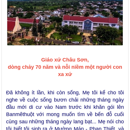
Giáo xứ Châu Sơn,
dòng
ch
ả
y 70 n
ă
m
và n
ỗi niềm một người con
xa xứ
Đã không ít lần, khi còn sống, Mẹ tôi kể cho tôi
nghe về cuộc sống bươn chải những tháng ngày
đầu mới di cư vào Nam trước khi khăn gói lên
Banmêthuột với mong muốn tìm về bến đỗ cuối
cùng sau những tháng ngày lang bạt... Mẹ nói cho
tôi biết tôi sinh ra ở Mường Mán - Phan Thiết, và