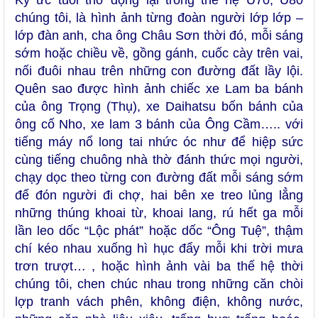
chúng tôi, là hình ảnh từng đoàn người lớp lớp –
lớp đàn anh, cha ông Châu Sơn thời đó, mỗi sáng
sớm hoặc chiều về, gồng gánh, cuốc cày trên vai,
nối đuôi nhau trên những con đường đất lầy lội.
Quên sao được hình ảnh chiếc xe Lam ba bánh
của ông Trọng (Thụ), xe Daihatsu bốn bánh của
ông cố Nho, xe lam 3 bánh của Ông Cầm….. với
tiếng máy nổ long tai nhức óc như để hiệp sức
cùng tiếng chuông nhà thờ đánh thức mọi người,
chạy dọc theo từng con đường đất mỗi sáng sớm
để đón người đi chợ, hai bên xe treo lủng lẳng
những thúng khoai từ, khoai lang, rú hết ga mỗi
lần leo dốc “Lộc phát” hoặc dốc “Ông Tuệ”, thậm
chí kéo nhau xuống hì hục đẩy mỗi khi trời mưa
trơn trượt… , hoặc hình ảnh vài ba thế hệ thời
chúng tôi, chen chúc nhau trong những căn chòi
lợp tranh vách phên, không điện, không nước,