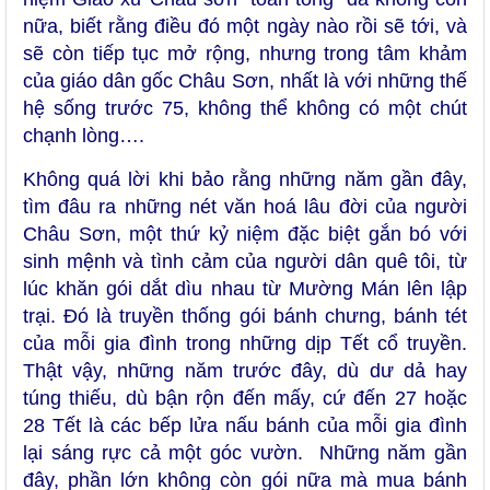
nữa, biết rằng điều đó một ngày nào rồi sẽ tới, và
sẽ còn tiếp tục mở rộng, nhưng trong tâm khảm
của giáo dân gốc Châu Sơn, nhất là với những thế
hệ sống trước 75, không thể không có một chút
chạnh lòng….
Không quá lời khi bảo rằng những năm gần đây,
tìm đâu ra những nét văn hoá lâu đời của người
Châu Sơn, một thứ kỷ niệm đặc biệt gắn bó với
sinh mệnh và tình cảm của người dân quê tôi, từ
lúc khăn gói dắt dìu nhau từ Mường Mán lên lập
trại. Đó là truyền thống gói bánh chưng, bánh tét
của mỗi gia đình trong những dịp Tết cổ truyền.
Thật vậy, những năm trước đây, dù dư dả hay
túng thiếu, dù bận rộn đến mấy, cứ đến 27 hoặc
28 Tết là các bếp lửa nấu bánh của mỗi gia đình
lại sáng rực cả một góc vườn. Những năm gần
đây, phần lớn không còn gói nữa mà mua bánh