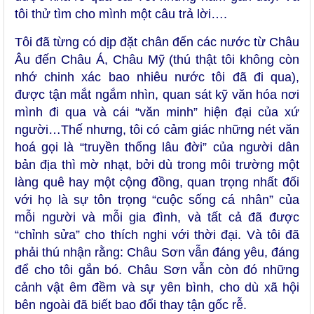
tôi thử tìm cho mình một câu trả lời….
Tôi đã từng có dịp đặt chân đến các nước từ Châu
Âu đến Châu Á, Châu Mỹ (thú thật tôi không còn
nhớ chinh xác bao nhiêu nước tôi đã đi qua),
được tận mắt ngắm nhìn, quan sát kỹ văn hóa nơi
mình đi qua và cái “văn minh” hiện đại của xứ
người…Thế nhưng, tôi có cảm giác những nét văn
hoá gọi là “truyền thống lâu đời” của người dân
bản địa thì mờ nhạt, bởi dù trong môi trường một
làng quê hay một cộng đồng, quan trọng nhất đối
với họ là sự tôn trọng “cuộc sống cá nhân” của
mỗi người và mỗi gia đình, và tất cả đã được
“chỉnh sửa” cho thích nghi với thời đại. Và tôi đã
phải thú nhận rằng: Châu Sơn vẫn đáng yêu, đáng
để cho tôi gắn bó. Châu Sơn vẫn còn đó những
cảnh vật êm đềm và sự yên bình, cho dù xã hội
bên ngoài đã biết bao đổi thay tận gốc rễ.