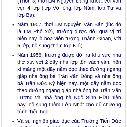
(Thôn 3) thời LM Nguyễn Đăng Khoa, với vỏn
vẹn 4 lớp (lớp Vỡ lòng, lớp Năm, lớp Tư và
lớp Ba);
Năm 1957, thời LM Nguyễn Văn Bân (lúc đó
là LM Phó xứ), trường được dời qua vị trí
hiện nay là hoa viên tượng Thánh Gioan, với
5 lớp, bổ sung thêm lớp Nhì;
Năm 1958, trường được dời ra khu vực nhà
thờ xứ, với 2 dãy nhà lợp tôn vách ván, nền
xi măng một dãy nằm dọc theo đường ngang
giáp nhà ông bà Trần Văn Đông và nhà ông
bà Trần Đức Kỳ hiện nay, một dãy nằm dọc
theo đường ngang giáp nhà ông bà Trần Văn
Lương và nhà ông bà Ngô Sinh Hữu hiện
nay, bổ sung thêm Lớp Nhất cho đủ chương
trình Tiểu học.
Và sự nghiệp giáo dục của Trường Tiến Đức