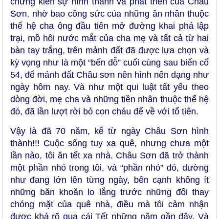
chứng kiến sự hình thành và phát triển của Châu
Sơn, nhờ bao công sức của những ân nhân thuộc
thế hệ cha ông đầu tiên mở đường khai phá lập
trại, mồ hôi nước mắt của cha mẹ và tất cả từ hai
bàn tay trắng, trên mảnh đất đã được lựa chọn và
kỳ vọng như là một “bến đỗ” cuối cùng sau biến cố
54, để mảnh đất Châu sơn nên hình nên dạng như
ngày hôm nay. Và như một qui luật tất yếu theo
dòng đời, mẹ cha và những tiền nhân thuộc thế hệ
đó, đã lần lượt rời bỏ con cháu để về với tổ tiên.
Vậy là đã 70 năm, kể từ ngày Châu Sơn hình
thành!!! Cuộc sống tuy xa quê, nhưng chưa một
lần nào, tôi ăn tết xa nhà. Châu Sơn đã trở thành
một phần nhỏ trong tôi, và “phần nhỏ” đó, dường
như đang lớn lên từng ngày, bên cạnh không ít
những băn khoăn lo lắng trước những đổi thay
chóng mặt của quê nhà, điều mà tôi cảm nhận
được khá rõ qua cái Tết những năm gần đây. Và