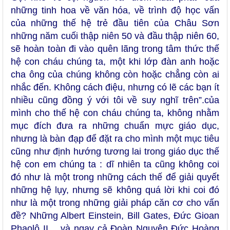
những tinh hoa về văn hóa, về trình độ học vấn
của những thế hệ trẻ đầu tiên của Châu Sơn
những năm cuối thập niên 50 và đầu thập niên 60,
sẽ hoàn toàn đi vào quên lãng trong tâm thức thế
hệ con cháu chúng ta, một khi lớp đàn anh hoặc
cha ông của chúng không còn hoặc chẳng còn ai
nhắc đến. Không cách điệu, nhưng có lẽ các bạn ít
nhiều cũng đồng ý với tôi về suy nghĩ trên”.của
mình cho thế hệ con cháu chúng ta, không nhằm
mục đích đưa ra những chuẩn mực giáo dục,
nhưng là bàn đạp để đặt ra cho mình một mục tiêu
cũng như định hướng tương lai trong giáo dục thế
hệ con em chúng ta : dĩ nhiên ta cũng không coi
đó như là một trong những cách thế để giải quyết
những hệ lụy, nhưng sẽ không quá lời khi coi đó
như là một trong những giải pháp căn cơ cho vấn
đề? Những Albert Einstein, Bill Gates, Đức Gioan
Phaolô II… và ngay cả Đoàn Nguyên Đức Hoàng