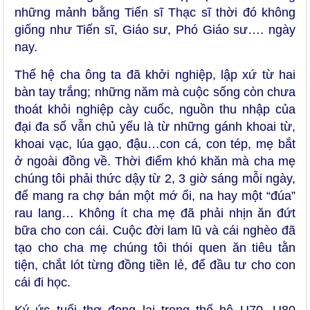
những mảnh bằng Tiến sĩ Thạc sĩ thời đó không
giống như Tiến sĩ, Giáo sư, Phó Giáo sư…. ngày
nay.
Thế hệ cha ông ta đã khởi nghiệp, lập xứ từ hai
bàn tay trắng; những năm mà cuộc sống còn chưa
thoát khỏi nghiệp cày cuốc, nguồn thu nhập của
đại đa số vẫn chủ yếu là từ những gánh khoai từ,
khoai vạc, lúa gạo, đậu…con cá, con tép, mẹ bắt
ở ngoài đồng về. Thời điểm khó khăn mà cha mẹ
chúng tôi phải thức dậy từ 2, 3 giờ sáng mỗi ngày,
để mang ra chợ bán một mớ ổi, na hay một “đúa”
rau lang… Không ít cha mẹ đã phải nhịn ăn đứt
bữa cho con cái. Cuộc đời lam lũ và cái nghèo đã
tạo cho cha mẹ chúng tôi thói quen ăn tiêu tằn
tiện, chắt lót từng đồng tiền lẻ, để đầu tư cho con
cái đi học.
Ký ức tuổi thơ đọng lại trong thế hệ U70, U80