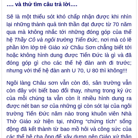
…. và thử tìm câu trả lời….
Sẽ là một thiếu sót khó chấp nhận được khi nhìn
lại những thành quả tinh thần đạt được từ 70 năm
qua mà không nhắc tới những đóng góp của thế
hệ
Thầy Cô và ngôi trường Tiến Đức
, nơi mà có lẽ
phần lớn lớp trẻ Giáo xứ Châu Sơn chẳng biết tới
hoặc không hình dung được Tiến Đức là gì và đã
đóng góp gì cho các thế hệ đàn anh đi trước;
nhưng với thế hệ đàn anh U 70, U 80 thì không!!!
Ngôi làng Châu sơn vẫn còn đó, sân trường vẫn
còn đây với biết bao đổi thay, nhưng trong ký ức
của mỗi chúng ta vẫn còn ít nhiều hình dung ra
được nét ban sơ của những gì còn sót lại của ngôi
trường Tiến Đức năm nào trong khuôn viên Nhà
Thờ Giáo xứ hiện tại, những “chứng tích” sống
động đã kết thành từ bao mồ hôi và công sức của
các thế hệ cha ông để xây dựng nên Giáo xứ thân