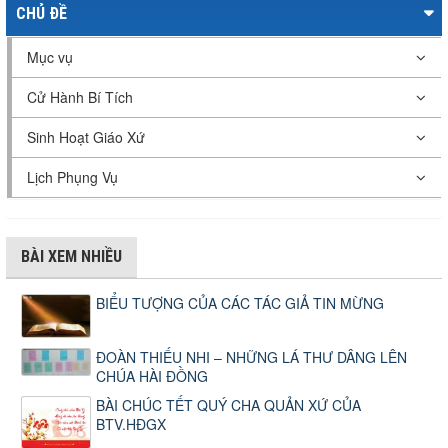
CHỦ ĐỀ
Mục vụ
Cử Hành Bí Tích
Sinh Hoạt Giáo Xứ
Lịch Phụng Vụ
BÀI XEM NHIỀU
BIỂU TƯỢNG CỦA CÁC TÁC GIẢ TIN MỪNG
ĐOÀN THIẾU NHI – NHỮNG LÁ THƯ DÂNG LÊN
CHÚA HÀI ĐỒNG
BÀI CHÚC TẾT QUÝ CHA QUẢN XỨ CỦA
BTV.HĐGX