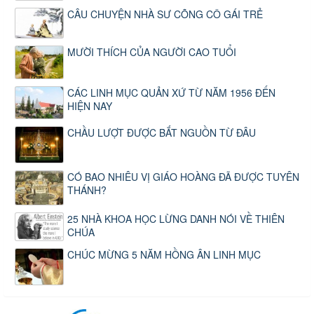
CÂU CHUYỆN NHÀ SƯ CÕNG CÔ GÁI TRẺ
MƯỜI THÍCH CỦA NGƯỜI CAO TUỔI
CÁC LINH MỤC QUẢN XỨ TỪ NĂM 1956 ĐẾN
HIỆN NAY
CHẦU LƯỢT ĐƯỢC BẮT NGUỒN TỪ ĐÂU
CÓ BAO NHIÊU VỊ GIÁO HOÀNG ĐÃ ĐƯỢC TUYÊN
THÁNH?
25 NHÀ KHOA HỌC LỪNG DANH NÓI VỀ THIÊN
CHÚA
CHÚC MỪNG 5 NĂM HỒNG ÂN LINH MỤC