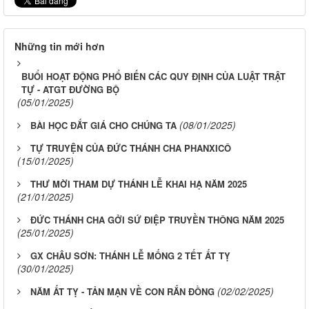
Những tin mới hơn
BUỔI HOẠT ĐỘNG PHỔ BIẾN CÁC QUY ĐỊNH CỦA LUẬT TRẬT
TỰ - ATGT ĐƯỜNG BỘ
(05/01/2025)
(08/01/2025)
BÀI HỌC ĐẮT GIÁ CHO CHÚNG TA
TỰ TRUYỆN CỦA ĐỨC THÁNH CHA PHANXICÔ
(15/01/2025)
THƯ MỜI THAM DỰ THÁNH LỄ KHAI HẠ NĂM 2025
(21/01/2025)
ĐỨC THÁNH CHA GỞI SỨ ĐIỆP TRUYỀN THÔNG NĂM 2025
(25/01/2025)
GX CHÂU SƠN: THÁNH LỄ MỐNG 2 TẾT ẤT TỴ
(30/01/2025)
(02/02/2025)
NĂM ẤT TỴ - TẢN MẠN VỀ CON RẮN ĐỒNG