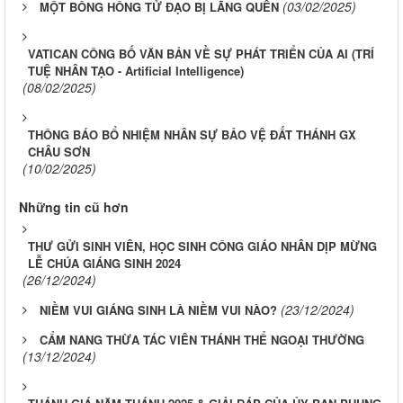
(03/02/2025)
MỘT BÔNG HỒNG TỬ ĐẠO BỊ LÃNG QUÊN
VATICAN CÔNG BỐ VĂN BẢN VỀ SỰ PHÁT TRIỂN CỦA AI (TRÍ
TUỆ NHÂN TẠO - Artificial Intelligence)
(08/02/2025)
THÔNG BÁO BỔ NHIỆM NHÂN SỰ BẢO VỆ ĐẤT THÁNH GX
CHÂU SƠN
(10/02/2025)
Những tin cũ hơn
THƯ GỬI SINH VIÊN, HỌC SINH CÔNG GIÁO NHÂN DỊP MỪNG
LỄ CHÚA GIÁNG SINH 2024
(26/12/2024)
(23/12/2024)
NIỀM VUI GIÁNG SINH LÀ NIỀM VUI NÀO?
CẨM NANG THỪA TÁC VIÊN THÁNH THỂ NGOẠI THƯỜNG
(13/12/2024)