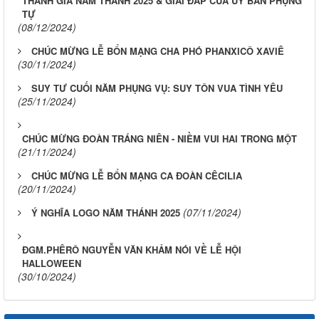
THÁNH GIÁ NĂM THÁNH 2025 & GIẢI ĐÁP CỦA ỦY BAN PHỤNG
TỰ
(08/12/2024)
CHÚC MỪNG LỄ BỔN MẠNG CHA PHÓ PHANXICÔ XAVIÊ
(30/11/2024)
SUY TƯ CUỐI NĂM PHỤNG VỤ: SUY TÔN VUA TÌNH YÊU
(25/11/2024)
CHÚC MỪNG ĐOÀN TRÁNG NIÊN - NIỀM VUI HAI TRONG MỘT
(21/11/2024)
CHÚC MỪNG LỄ BỔN MẠNG CA ĐOÀN CÊCILIA
(20/11/2024)
(07/11/2024)
Ý NGHĨA LOGO NĂM THÁNH 2025
ĐGM.PHÊRÔ NGUYỄN VĂN KHẢM NÓI VỀ LỄ HỘI
HALLOWEEN
(30/10/2024)