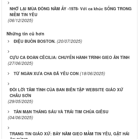
NHỚ LẠI MÙA ĐÔNG NĂM ẤY -1978- Với ca khúc SỐNG TRONG
NIỀM TIN YÊU
(06/12/2025)
Những tin cũ hơn
(20/07/2025)
ĐIỆU BUỒN BOSTON.
CỰU CA ĐOÀN CÊCILIA: CHUYẾN HÀNH TRÌNH GIEO ÂN TÌNH
(27/06/2025)
(18/06/2025)
TỪ NGÀN XƯA CHA ĐÃ YÊU CON
ĐÔI LỜI TÂM TÌNH CỦA BAN BIÊN TẬP WEBSITE GIÁO XỨ
CHÂU SƠN
(29/05/2025)
TẢN MẠN THÁNG SÁU VÀ TRÁI TIM CHÚA GIÊSU
(04/06/2025)
​​​​​​​TRANG TIN GIÁO XỨ: BẢY NĂM GIEO MẦM TIN YÊU, GẶT HÁI