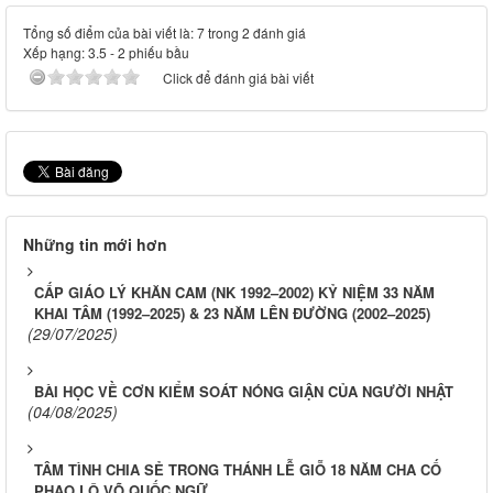
Tổng số điểm của bài viết là: 7 trong 2 đánh giá
Xếp hạng:
3.5
-
2
phiếu bầu
Click để đánh giá bài viết
Những tin mới hơn
CẤP GIÁO LÝ KHĂN CAM (NK 1992–2002) KỶ NIỆM 33 NĂM
KHAI TÂM (1992–2025) & 23 NĂM LÊN ĐƯỜNG (2002–2025)
(29/07/2025)
BÀI HỌC VỀ CƠN KIỂM SOÁT NÓNG GIẬN CỦA NGƯỜI NHẬT
(04/08/2025)
TÂM TÌNH CHIA SẺ TRONG THÁNH LỄ GIỖ 18 NĂM CHA CỐ
PHAO LÔ VÕ QUỐC NGỮ