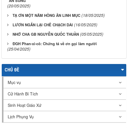
ÂN SỦNG
(20/05/2025)
(18/05/2025)
TẠ ƠN MỘT NĂM HỒNG ÂN LINH MỤC
(16/05/2025)
LƯƠN NGẮN LẠI CHÊ CHẠCH DÀI
(05/05/2025)
NHỚ CHA GB NGUYỄN QUỐC THUẦN
ĐGH Phan-xi-cô: Chứng tá về ơn gọi làm người
(25/04/2025)
CHỦ ĐỀ
Mục vụ
Cử Hành Bí Tích
Sinh Hoạt Giáo Xứ
Lịch Phụng Vụ