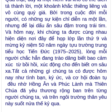
tả thành lời
,
một khoảnh khắc thiêng liêng và
vô cùng quý giá. Bởi trong cuộc đời mỗi
người, có những sự kiện chỉ diễn ra một lần,
nhưng để lại dấu ấn sâu đậm trong trái tim.
Và hôm nay, khi chúng ta được cùng nhau
hiện diện nơi đây để
họp lớp lần thứ 9 và
mừng kỷ niệm 50 năm ngày tựu trường trung
tiểu học Tiến Đức (1975–2025), lòng mỗi
người chắc hẳn đang trào dâng biết bao cảm
xúc từ bồi hồi, xúc động cho đến biết ơn sâu
xa.Tất cả những gì chúng ta có được hôm
nay
như
tình bạn, ký ức, và cơ hội đoàn tụ
đều nhờ Hồng Ân và Phúc Lành mà Thiên
Chúa đã yêu thương rộng ban trên từng
người chúng ta, và trên ngôi trường thân yêu
này suốt nửa thế kỷ qua.