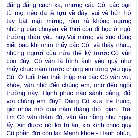
đằng đẵng cách xa, nhưng các
C
ô, các bạn
từ mọi nẻo đã tề tựu về đây, vui vẻ hớn hở
tay bắt mặt mừng, rôm rả không ngừng
những câu chuyện về thời còn đi học ở ngôi
trường
thân yêu
này.Vui mừng và xúc động
xiết bao khi nhìn thấy
các
C
ô, và thấy nhau,
những người của nửa thế kỷ trước.
C
ô vẫn
còn đây, Cô vẫn là hình ảnh yêu quý như
mấy chục năm trước chúng em từng yêu quý
Cô. Ở tuổi trên thất thập mà
các
Cô vẫn vui,
khỏe,
vẫn nhớ đến chúng em, nhớ đến ngôi
trường này. Hạnh phúc nào sánh bằng, đối
với chúng em đây? Dáng C
ô
xưa trẻ trung
,
giờ nhòa mờ qua năm tháng thời gian. Trái
tim
Cô
vẫn thắm đỏ, vẫn ấm nồng như ngày
ấy. Xin được nói lời tri ân, xin kính chúc quý
Cô phần đời còn lại: Mạnh khỏe - Hạnh phúc,