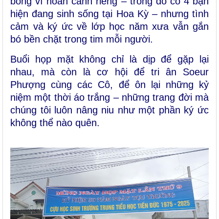
bóng vì hoàn cảnh riêng – trong đó có 4 bạn
hiện đang sinh sống tại Hoa Kỳ – nhưng tình
cảm và ký ức về lớp học năm xưa vẫn gắn
bó bền chặt trong tim mỗi người.
Buổi họp mặt không chỉ là dịp để gặp lại
nhau, mà còn là cơ hội để tri ân
Soeur
Phượng cùng các
C
ô, để ôn lại những kỷ
niệm một thời áo trắng – những trang đời mà
chúng tôi luôn nâng niu như một phần ký ức
không thể nào quên.