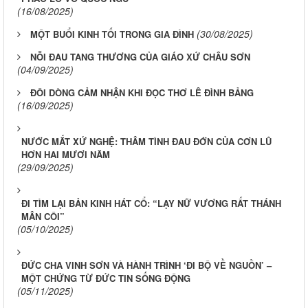
(16/08/2025)
(30/08/2025)
MỘT BUỔI KINH TỐI TRONG GIA ĐÌNH
NỖI ĐAU TANG THƯƠNG CỦA GIÁO XỨ CHÂU SƠN
(04/09/2025)
ĐÔI DÒNG CẢM NHẬN KHI ĐỌC THƠ LÊ ĐÌNH BẢNG
(16/09/2025)
NƯỚC MẮT XỨ NGHỆ: THÂM TÌNH ĐAU ĐỚN CỦA CƠN LŨ
HƠN HAI MƯƠI NĂM
(29/09/2025)
ĐI TÌM LẠI BẢN KINH HÁT CỔ: “LẠY NỮ VƯƠNG RẤT THÁNH
MÂN CÔI”
(05/10/2025)
ĐỨC CHA VINH SƠN VÀ HÀNH TRÌNH ‘ĐI BỘ VỀ NGUỒN’ –
MỘT CHỨNG TỪ ĐỨC TIN SỐNG ĐỘNG
(05/11/2025)