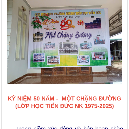
KỶ NIỆM 50 NĂM - MỘT CHẶNG ĐƯỜNG
(LỚP HỌC TIẾN ĐỨC NK 1975-2025)
Trong niềm xúc động và hân hoan chào