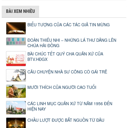
BÀI XEM NHIỀU
BIỂU TƯỢNG CỦA CÁC TÁC GIẢ TIN MỪNG
ĐOÀN THIẾU NHI – NHỮNG LÁ THƯ DÂNG LÊN
CHÚA HÀI ĐỒNG
BÀI CHÚC TẾT QUÝ CHA QUẢN XỨ CỦA
BTV.HĐGX
CÂU CHUYỆN NHÀ SƯ CÕNG CÔ GÁI TRẺ
MƯỜI THÍCH CỦA NGƯỜI CAO TUỔI
CÁC LINH MỤC QUẢN XỨ TỪ NĂM 1956 ĐẾN
HIỆN NAY
CHẦU LƯỢT ĐƯỢC BẮT NGUỒN TỪ ĐÂU