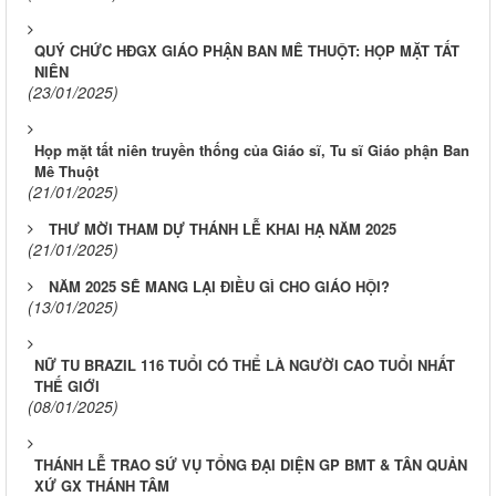
QUÝ CHỨC HĐGX GIÁO PHẬN BAN MÊ THUỘT: HỌP MẶT TẤT
NIÊN
(23/01/2025)
Họp mặt tất niên truyền thống của Giáo sĩ, Tu sĩ Giáo phận Ban
Mê Thuột
(21/01/2025)
THƯ MỜI THAM DỰ THÁNH LỄ KHAI HẠ NĂM 2025
(21/01/2025)
NĂM 2025 SẼ MANG LẠI ĐIỀU GÌ CHO GIÁO HỘI?
(13/01/2025)
NỮ TU BRAZIL 116 TUỔI CÓ THỂ LÀ NGƯỜI CAO TUỔI NHẤT
THẾ GIỚI
(08/01/2025)
THÁNH LỄ TRAO SỨ VỤ TỔNG ĐẠI DIỆN GP BMT & TÂN QUẢN
XỨ GX THÁNH TÂM