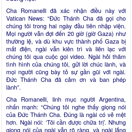
Cha Romanelli đã xác nhận điều này với
Vatican News: “Đức Thánh Cha đã gọi cho
chúng tôi trong hai ngày đầu tiên nhập viện.
Mọi người vẫn đợi đến 20 giờ (giờ Gaza) như
thường lệ, và dù khu vực thành phố Gaza bị
mất điện, ngài vẫn kiên trì và liên lạc với
chúng tôi qua cuộc gọi video. Ngài hỏi thăm
tình hình của chúng tôi, gửi lời chúc lành, và
mọi người cũng bày tỏ sự gần gũi với ngài.
Đức Thánh Cha đã cảm ơn và ban phép
lành”.
Cha Romanelli, linh mục người Argentina,
nhấn mạnh: “Chúng tôi nghe thấy giọng nói
của Đức Thánh Cha. Đúng là ngài có vẻ mệt
hơn. Ngài nói: ‘Tôi cần được chữa trị’. Nhưng
giọng nói của ngài vẫn rõ ràng, và ngài lắng