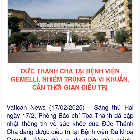
ĐỨC THÁNH CHA TẠI BỆNH VIỆN
GEMELLI, NHIỄM TRÙNG ĐA VI KHUẨN,
CẦN THỜI GIAN ĐIỀU TRỊ
Vatican News (17/02/2025) - Sáng thứ Hai
ngày 17/2, Phòng Báo chí Tòa Thánh đã cập
nhật thông tin về sức khỏe của Đức Thánh
Cha đang được điều trị tại Bệnh viện Đa khoa
Gemelli: “Việc điều trị đã được điều chỉnh.