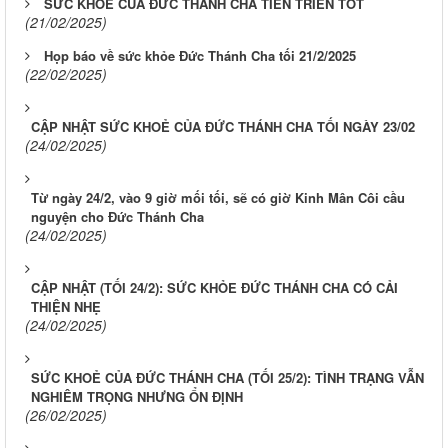
SỨC KHOẺ CỦA ĐỨC THÁNH CHA TIẾN TRIỂN TỐT
(21/02/2025)
Họp báo về sức khỏe Đức Thánh Cha tối 21/2/2025
(22/02/2025)
CẬP NHẬT SỨC KHOẺ CỦA ĐỨC THÁNH CHA TỐI NGÀY 23/02
(24/02/2025)
Từ ngày 24/2, vào 9 giờ mối tối, sẽ có giờ Kinh Mân Côi cầu
nguyện cho Đức Thánh Cha
(24/02/2025)
CẬP NHẬT (TỐI 24/2): SỨC KHỎE ĐỨC THÁNH CHA CÓ CẢI
THIỆN NHẸ
(24/02/2025)
SỨC KHOẺ CỦA ĐỨC THÁNH CHA (TỐI 25/2): TÌNH TRẠNG VẪN
NGHIÊM TRỌNG NHƯNG ỔN ĐỊNH
(26/02/2025)