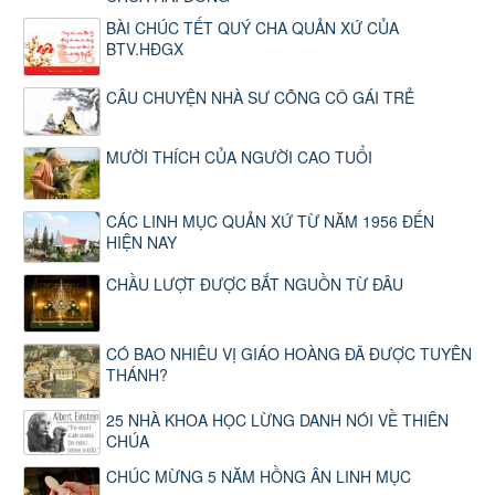
BÀI CHÚC TẾT QUÝ CHA QUẢN XỨ CỦA
BTV.HĐGX
CÂU CHUYỆN NHÀ SƯ CÕNG CÔ GÁI TRẺ
MƯỜI THÍCH CỦA NGƯỜI CAO TUỔI
CÁC LINH MỤC QUẢN XỨ TỪ NĂM 1956 ĐẾN
HIỆN NAY
CHẦU LƯỢT ĐƯỢC BẮT NGUỒN TỪ ĐÂU
CÓ BAO NHIÊU VỊ GIÁO HOÀNG ĐÃ ĐƯỢC TUYÊN
THÁNH?
25 NHÀ KHOA HỌC LỪNG DANH NÓI VỀ THIÊN
CHÚA
CHÚC MỪNG 5 NĂM HỒNG ÂN LINH MỤC