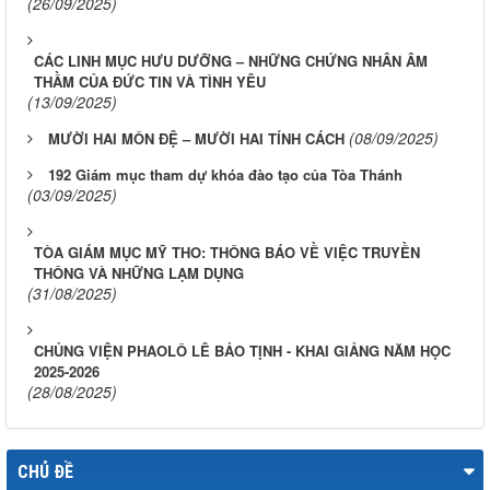
(26/09/2025)
CÁC LINH MỤC HƯU DƯỠNG – NHỮNG CHỨNG NHÂN ÂM
THẦM CỦA ĐỨC TIN VÀ TÌNH YÊU
(13/09/2025)
(08/09/2025)
MƯỜI HAI MÔN ĐỆ – MƯỜI HAI TÍNH CÁCH
192 Giám mục tham dự khóa đào tạo của Tòa Thánh
(03/09/2025)
TÒA GIÁM MỤC MỸ THO: THÔNG BÁO VỀ VIỆC TRUYỀN
THÔNG VÀ NHỮNG LẠM DỤNG
(31/08/2025)
CHỦNG VIỆN PHAOLÔ LÊ BẢO TỊNH - KHAI GIẢNG NĂM HỌC
2025-2026
(28/08/2025)
CHỦ ĐỀ