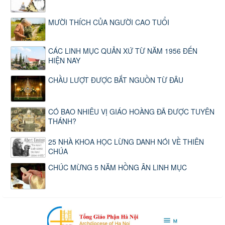
MƯỜI THÍCH CỦA NGƯỜI CAO TUỔI
CÁC LINH MỤC QUẢN XỨ TỪ NĂM 1956 ĐẾN
HIỆN NAY
CHẦU LƯỢT ĐƯỢC BẮT NGUỒN TỪ ĐÂU
CÓ BAO NHIÊU VỊ GIÁO HOÀNG ĐÃ ĐƯỢC TUYÊN
THÁNH?
25 NHÀ KHOA HỌC LỪNG DANH NÓI VỀ THIÊN
CHÚA
CHÚC MỪNG 5 NĂM HỒNG ÂN LINH MỤC