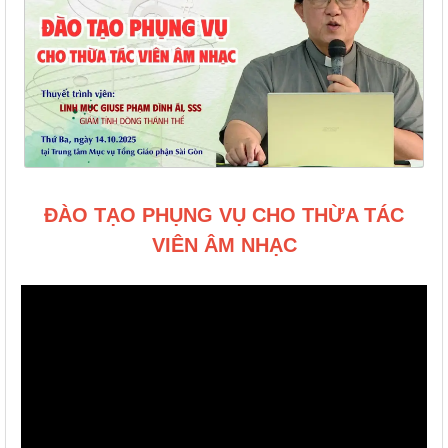
ĐÀO TẠO PHỤNG VỤ CHO THỪA TÁC
VIÊN ÂM NHẠC