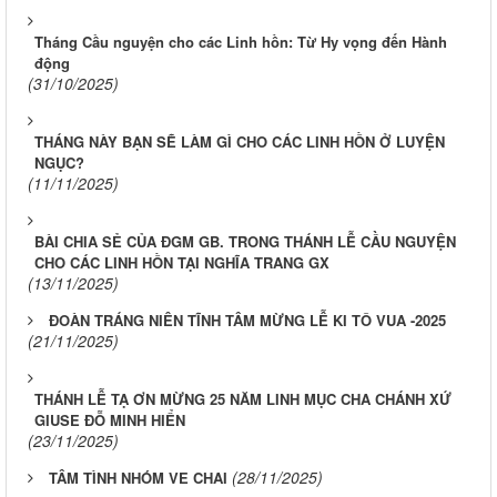
Tháng Cầu nguyện cho các Linh hồn: Từ Hy vọng đến Hành
động
(31/10/2025)
THÁNG NÀY BẠN SẼ LÀM GÌ CHO CÁC LINH HỒN Ở LUYỆN
NGỤC?
(11/11/2025)
BÀI CHIA SẺ CỦA ĐGM GB. TRONG THÁNH LỄ CẦU NGUYỆN
CHO CÁC LINH HỒN TẠI NGHĨA TRANG GX
(13/11/2025)
ĐOÀN TRÁNG NIÊN TĨNH TÂM MỪNG LỄ KI TÔ VUA -2025
(21/11/2025)
THÁNH LỄ TẠ ƠN MỪNG 25 NĂM LINH MỤC CHA CHÁNH XỨ
GIUSE ĐỖ MINH HIỂN
(23/11/2025)
(28/11/2025)
TÂM TÌNH NHÓM VE CHAI