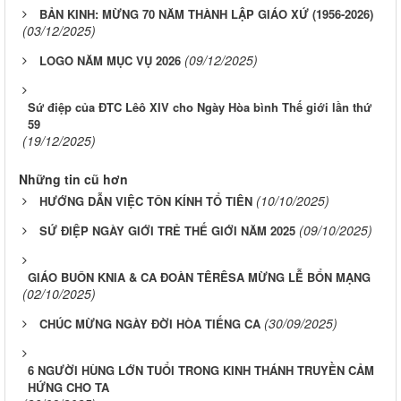
BẢN KINH: MỪNG 70 NĂM THÀNH LẬP GIÁO XỨ (1956-2026)
(03/12/2025)
(09/12/2025)
LOGO NĂM MỤC VỤ 2026
Sứ điệp của ĐTC Lêô XIV cho Ngày Hòa bình Thế giới lần thứ
59
(19/12/2025)
Những tin cũ hơn
(10/10/2025)
HƯỚNG DẪN VIỆC TÔN KÍNH TỔ TIÊN
(09/10/2025)
SỨ ĐIỆP NGÀY GIỚI TRẺ THẾ GIỚI NĂM 2025
GIÁO BUÔN KNIA & CA ĐOÀN TÊRÊSA MỪNG LỄ BỔN MẠNG
(02/10/2025)
(30/09/2025)
CHÚC MỪNG NGÀY ĐỜI HÒA TIẾNG CA
6 NGƯỜI HÙNG LỚN TUỔI TRONG KINH THÁNH TRUYỀN CẢM
HỨNG CHO TA