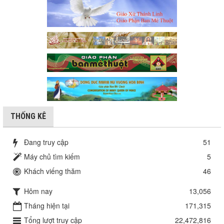
THỐNG KÊ
Đang truy cập
51
Máy chủ tìm kiếm
5
Khách viếng thăm
46
Hôm nay
13,056
Tháng hiện tại
171,315
Tổng lượt truy cập
22,472,816